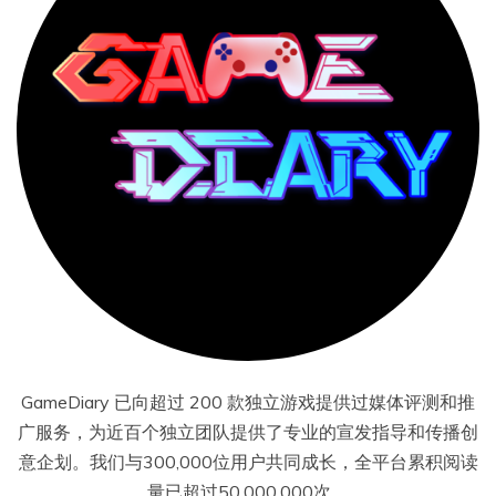
GameDiary 已向超过 200 款独立游戏提供过媒体评测和推
广服务，为近百个独立团队提供了专业的宣发指导和传播创
意企划。我们与300,000位用户共同成长，全平台累积阅读
量已超过50,000,000次。