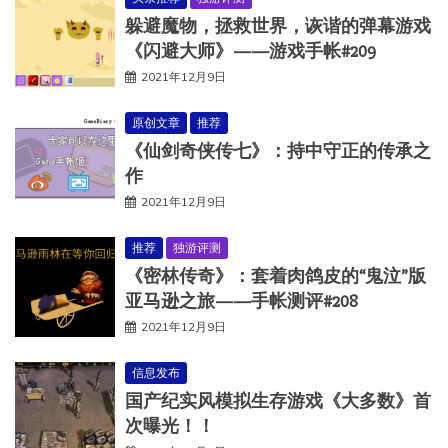
躲避魔物，拯救世界，诙谐的弹幕游戏
《闪避大师》——游戏手帐#209
2021年12月9日
原创文章
推荐
《仙剑奇侠传七》：持中守正的传承之
作
2021年12月9日
推荐
独游评测
《密林传奇》：套着肉鸽皮的“鬼泣”版
亚马逊之旅——手帐测评#208
2021年12月9日
信息发布
国产纪实风模拟生存游戏《大多数》首
次曝光！！