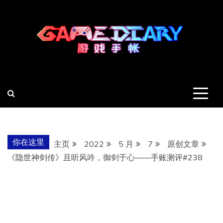
跳
至
内
容
羽风手帐姬
创造最好的内容
你在这里
主页
2022
5 月
7
原创文章
《隐世神剑传》且听风吟，御剑于心——手账测评#238