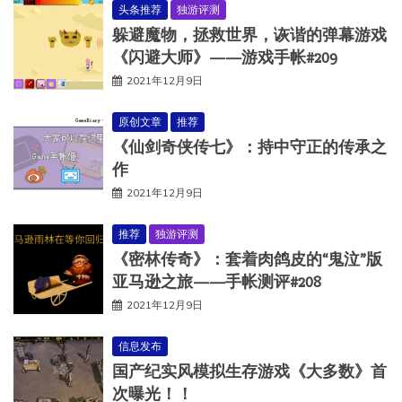
头条推荐
独游评测
躲避魔物，拯救世界，诙谐的弹幕游戏
《闪避大师》——游戏手帐#209
2021年12月9日
原创文章
推荐
《仙剑奇侠传七》：持中守正的传承之
作
2021年12月9日
推荐
独游评测
《密林传奇》：套着肉鸽皮的“鬼泣”版
亚马逊之旅——手帐测评#208
2021年12月9日
信息发布
国产纪实风模拟生存游戏《大多数》首
次曝光！！