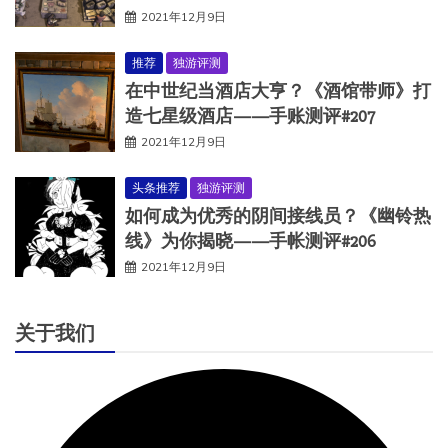
2021年12月9日
推荐
独游评测
在中世纪当酒店大亨？《酒馆带师》打
造七星级酒店——手账测评#207
2021年12月9日
头条推荐
独游评测
如何成为优秀的阴间接线员？《幽铃热
线》为你揭晓——手帐测评#206
2021年12月9日
关于我们