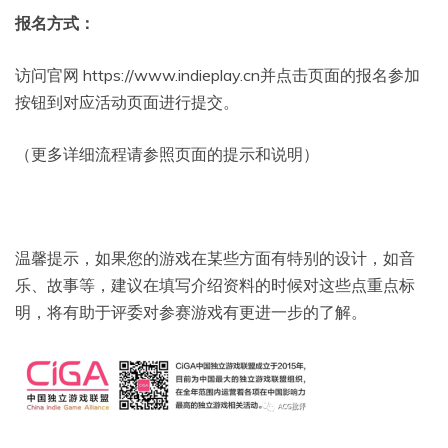
报名方式：
访问官网 https://www.indieplay.cn并点击页面的报名参加
按钮到对应活动页面进行提交。
（更多详细流程请参照页面的提示和说明）
温馨提示，如果您的游戏在某些方面有特别的设计，如音
乐、故事等，建议在填写介绍资料的时候对这些点重点标
明，将有助于评委对参赛游戏有更进一步的了解。