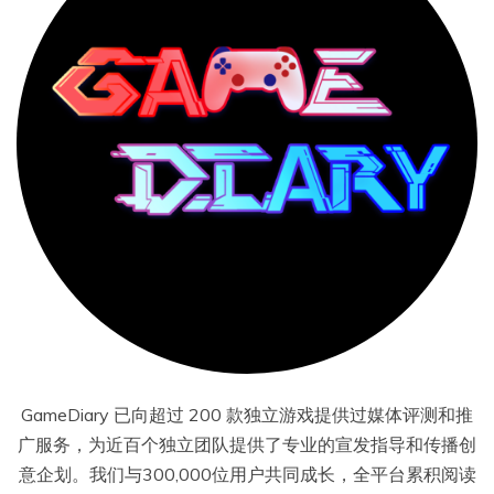
GameDiary 已向超过 200 款独立游戏提供过媒体评测和推
广服务，为近百个独立团队提供了专业的宣发指导和传播创
意企划。我们与300,000位用户共同成长，全平台累积阅读