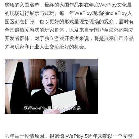
奖项的入围名单。最终的入围作品将在年底WePlay文化展
的现场进行展示与试玩。每一年WePlay现场的indiePlay入
围区都在扩张，也以更好的形式呈现给现场的观众，届时有
全国最热爱游戏的玩家群体，以及来自全国乃至海外的独立
开发者群体，对于独立游戏开发者来说，将是展示自己作品
并与玩家和行业人士交流绝好的机会。
去年由于疫情原因，很遗憾 WePlay 5周年未能以一个完整