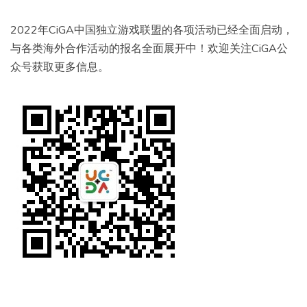
2022年CiGA中国独立游戏联盟的各项活动已经全面启动，
与各类海外合作活动的报名全面展开中！欢迎关注CiGA公
众号获取更多信息。