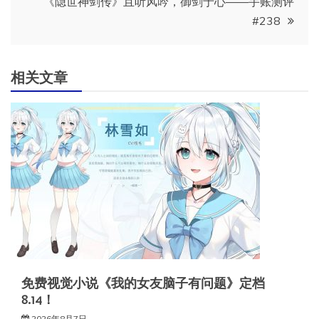
导
《隐世神剑传》且听风吟，御剑于心——手账测评
#238
航
相关文章
免费视觉小说《我的女友脑子有问题》定档
8.14！
2026年8月7日