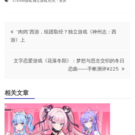
STEAM游戏
,
独立游戏
,
纪元：变异
文
“肉鸽”西游，组团取经？独立游戏《神州志：西
游》上
章
导
文字恋爱游戏《花落冬阳》：梦想与思念交织的冬日
恋曲——手帐测评#225
航
相关文章