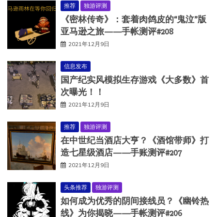
推荐
独游评测
《密林传奇》：套着肉鸽皮的“鬼泣”版
亚马逊之旅——手帐测评#208
2021年12月9日
信息发布
国产纪实风模拟生存游戏《大多数》首
次曝光！！
2021年12月9日
推荐
独游评测
在中世纪当酒店大亨？《酒馆带师》打
造七星级酒店——手账测评#207
2021年12月9日
头条推荐
独游评测
如何成为优秀的阴间接线员？《幽铃热
线》为你揭晓——手帐测评#206