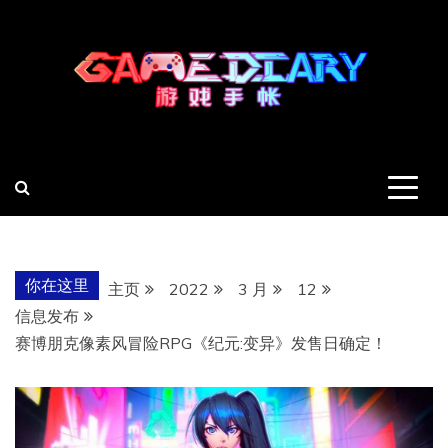
跳
至
内
容
羽风手帐姬
创造最好的内容
你在这里
主页
2022
3 月
12
信息发布
赛博朋克像素风冒险RPG《纪元:变异》发售日确定！