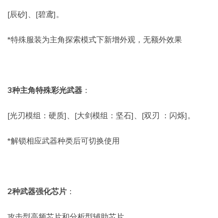
[辰砂]、[碧鸢]。
*特殊服装为主角探索模式下新增外观，无额外效果
3种主角特殊
彩
光武器
：
[光刃模组：硬质]、[大剑模组：坚石]、[双刃 ：闪烁]。
*解锁相应武器种类后可切换使用
2种武器强化芯片
：
攻击型高频芯片和分析型辅助芯片。