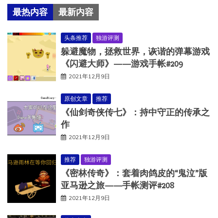
最热内容
最新内容
头条推荐
独游评测
躲避魔物，拯救世界，诙谐的弹幕游戏
《闪避大师》——游戏手帐#209
2021年12月9日
原创文章
推荐
《仙剑奇侠传七》：持中守正的传承之
作
2021年12月9日
推荐
独游评测
《密林传奇》：套着肉鸽皮的“鬼泣”版
亚马逊之旅——手帐测评#208
2021年12月9日