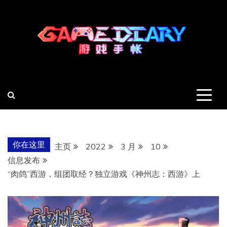
跳
至
内
容
羽风手帐姬
创造最好的内容
你在这里
主页
2022
3 月
10
信息发布
“肉鸽”西游，组团取经？独立游戏《神州志：西游》上