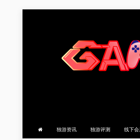
跳
至
内
容
羽风手帐姬
创造最好的内容
独游资讯
独游评测
线下会