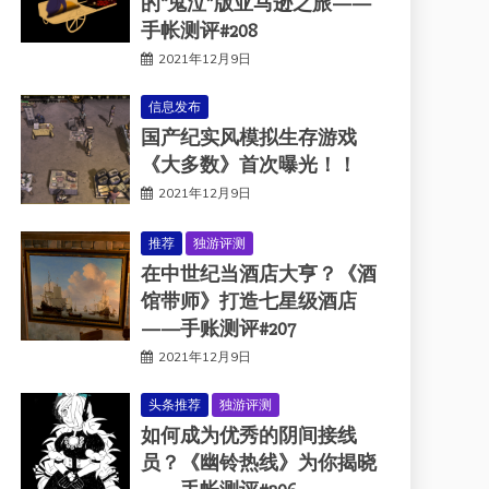
的“鬼泣”版亚马逊之旅——
手帐测评#208
2021年12月9日
信息发布
国产纪实风模拟生存游戏
《大多数》首次曝光！！
2021年12月9日
推荐
独游评测
在中世纪当酒店大亨？《酒
馆带师》打造七星级酒店
——手账测评#207
2021年12月9日
头条推荐
独游评测
如何成为优秀的阴间接线
员？《幽铃热线》为你揭晓