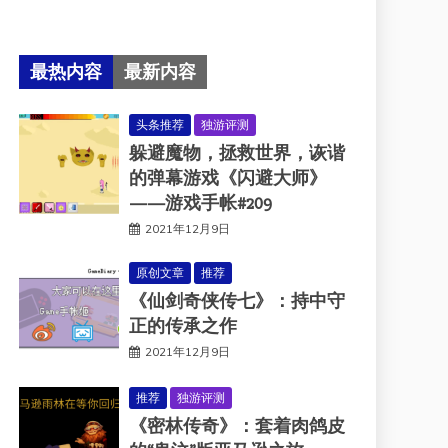
最热内容
最新内容
头条推荐
独游评测
躲避魔物，拯救世界，诙谐
的弹幕游戏《闪避大师》
——游戏手帐#209
2021年12月9日
原创文章
推荐
《仙剑奇侠传七》：持中守
正的传承之作
2021年12月9日
推荐
独游评测
《密林传奇》：套着肉鸽皮