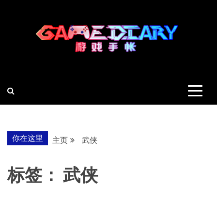
跳
至
内
容
羽风手帐姬
创造最好的内容
你在这里
主页
武侠
标签：
武侠