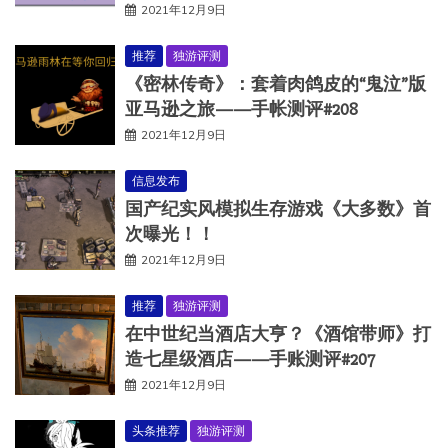
2021年12月9日
推荐
独游评测
《密林传奇》：套着肉鸽皮的“鬼泣”版
亚马逊之旅——手帐测评#208
2021年12月9日
信息发布
国产纪实风模拟生存游戏《大多数》首
次曝光！！
2021年12月9日
推荐
独游评测
在中世纪当酒店大亨？《酒馆带师》打
造七星级酒店——手账测评#207
2021年12月9日
头条推荐
独游评测