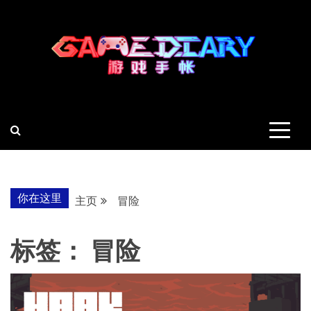
跳
至
内
容
羽风手帐姬
创造最好的内容
你在这里
主页
冒险
标签：
冒险