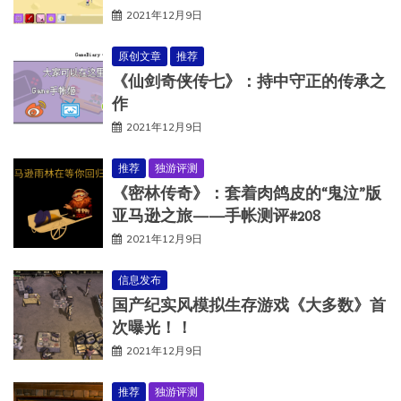
2021年12月9日
原创文章
推荐
《仙剑奇侠传七》：持中守正的传承之
作
2021年12月9日
推荐
独游评测
《密林传奇》：套着肉鸽皮的“鬼泣”版
亚马逊之旅——手帐测评#208
2021年12月9日
信息发布
国产纪实风模拟生存游戏《大多数》首
次曝光！！
2021年12月9日
推荐
独游评测