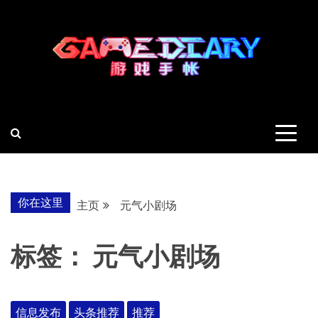
跳
至
内
容
羽风手帐姬
创造最好的内容
你在这里
主页
元气小剧场
标签：
元气小剧场
信息发布
头条推荐
推荐