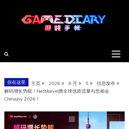
跳
至
内
容
羽风手帐姬
创造最好的内容
你在这里
主页
2026
6 月
5
信息发布
解码增长势能！NetMarvel携全球优质流量与您相会
ChinaJoy 2026！