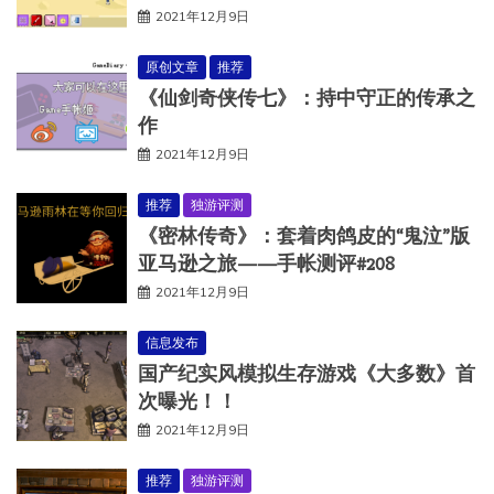
2021年12月9日
原创文章
推荐
《仙剑奇侠传七》：持中守正的传承之
作
2021年12月9日
推荐
独游评测
《密林传奇》：套着肉鸽皮的“鬼泣”版
亚马逊之旅——手帐测评#208
2021年12月9日
信息发布
国产纪实风模拟生存游戏《大多数》首
次曝光！！
2021年12月9日
推荐
独游评测