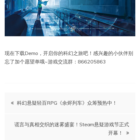
现在下载Demo，开启你的科幻之旅吧！感兴趣的小伙伴别
忘了加个愿望单哦~游戏交流群：866205863
文
科幻悬疑轻百RPG《余烬列车》众筹预热中！
章
谎言与真相交织的迷雾盛宴！Steam悬疑游戏节正式
导
开幕！