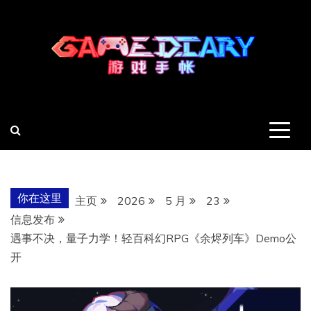
跳
至
内
容
羽风手帐姬
创造最好的内容
你在这里
主页
2026
5 月
23
信息发布
遇事不决，量子力学！轻百科幻RPG《余烬列车》Demo公
开