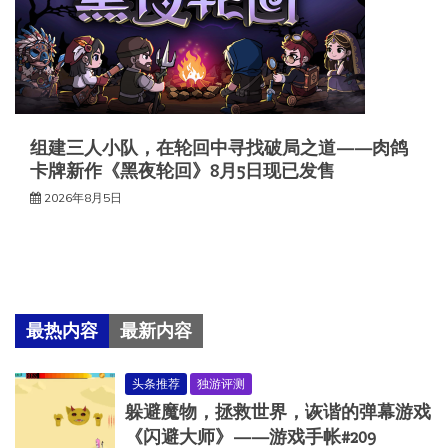
组建三人小队，在轮回中寻找破局之道——肉鸽
卡牌新作《黑夜轮回》8月5日现已发售
2026年8月5日
最热内容
最新内容
头条推荐
独游评测
躲避魔物，拯救世界，诙谐的弹幕游戏
《闪避大师》——游戏手帐#209