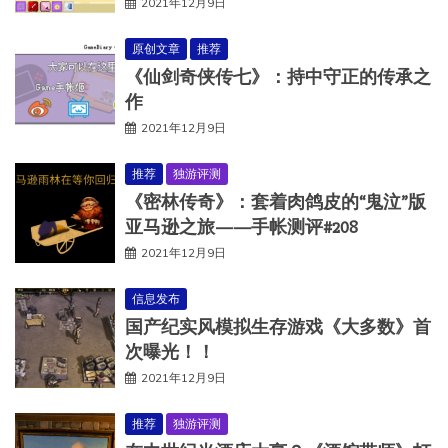
2021年12月9日
原创文章
推荐
《仙剑奇侠传七》：持中守正的传承之
作
2021年12月9日
推荐
独游评测
《密林传奇》：套着肉鸽皮的“鬼泣”版
亚马逊之旅——手帐测评#208
2021年12月9日
信息发布
国产纪实风模拟生存游戏《大多数》首
次曝光！！
2021年12月9日
推荐
独游评测