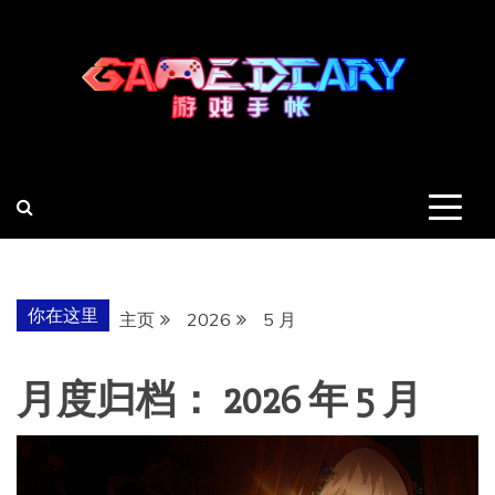
跳
至
内
容
羽风手帐姬
创造最好的内容
你在这里
主页
2026
5 月
月度归档：
2026 年 5 月