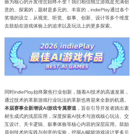
验为核心的开发理念始终不变！我们相信独立游戏是充满创
意的、探索的，题材是多元的、丰富的，indiePlay通过各个
奖项的设立，从视觉、听觉、叙事、创新、设计等多个维度
去鼓励在游戏体验上的追求以及玩法上的更多探索。
同时indiePlay始终聚焦行业创新，随着AI技术的高速发展，
通过技术的革新游戏行业玩法的革新也将迎来全新的机遇。
本届赛事全新增设AI游戏专属赛道
，旨在引导开发者跳出素
材生成式的浅层应用，深度探索AI技术与游戏核心玩法、交
互设计、关卡逻辑、叙事体验等核心内容的深层应用。鼓励
原创技术的实践与创意的实验，挖掘AI赋能游戏设计更多元