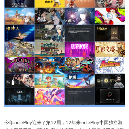
今年indiePlay迎来了第12届，12年来indiePlay中国独立游