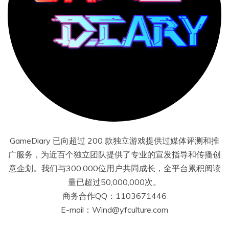
GameDiary 已向超过 200 款独立游戏提供过媒体评测和推
广服务，为近百个独立团队提供了专业的宣发指导和传播创
意企划。我们与300,000位用户共同成长，全平台累积阅读
量已超过50,000,000次。
商务合作QQ：1103671446
E-mail：Wind@yfculture.com