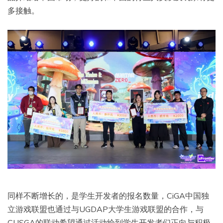
多接触。
同样不断增长的，是学生开发者的报名数量，CiGA中国独
立游戏联盟也通过与UGDAP大学生游戏联盟的合作，与
CUSGA的联动希望通过活动给到学生开发者们正向与积极