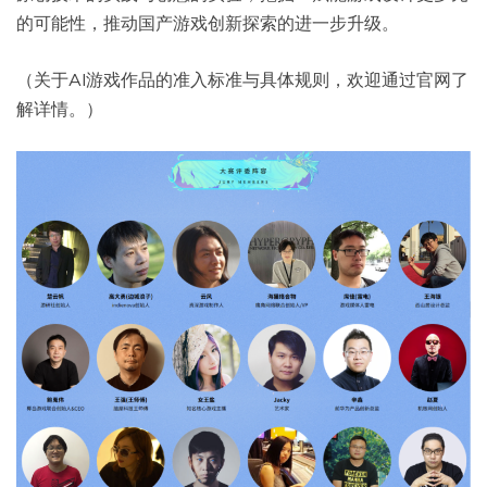
的可能性，推动国产游戏创新探索的进一步升级。
（关于AI游戏作品的准入标准与具体规则，欢迎通过官网了
解详情。）