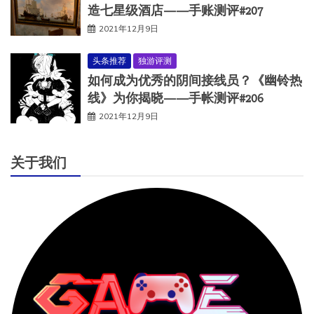
造七星级酒店——手账测评#207
2021年12月9日
头条推荐
独游评测
如何成为优秀的阴间接线员？《幽铃热
线》为你揭晓——手帐测评#206
2021年12月9日
关于我们