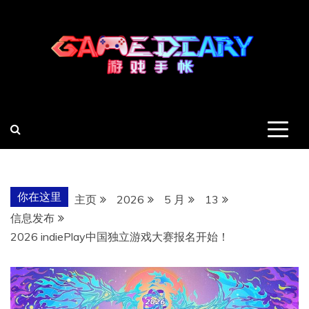
跳
至
内
容
羽风手帐姬
创造最好的内容
你在这里
主页
2026
5 月
13
信息发布
2026 indiePlay中国独立游戏大赛报名开始！