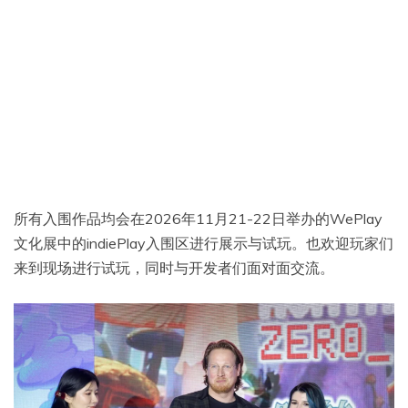
所有入围作品均会在2026年11月21-22日举办的WePlay
文化展中的indiePlay入围区进行展示与试玩。也欢迎玩家们
来到现场进行试玩，同时与开发者们面对面交流。