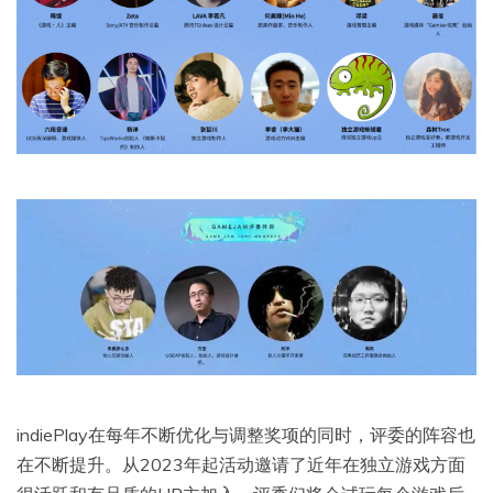
indiePlay在每年不断优化与调整奖项的同时，评委的阵容也
在不断提升。从2023年起活动邀请了近年在独立游戏方面