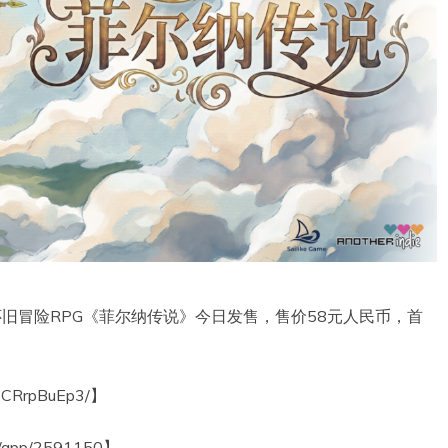
e开发的国产怀旧冒险RPG《菲尔纳传说》今日发售，售价58元人民币，首
BV1CRrpBuEp3/】
m/app/2591150】