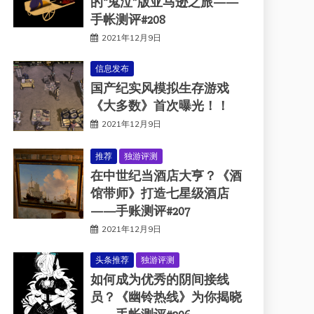
的“鬼泣”版亚马逊之旅——
手帐测评#208
2021年12月9日
信息发布
国产纪实风模拟生存游戏
《大多数》首次曝光！！
2021年12月9日
推荐
独游评测
在中世纪当酒店大亨？《酒
馆带师》打造七星级酒店
——手账测评#207
2021年12月9日
头条推荐
独游评测
如何成为优秀的阴间接线
员？《幽铃热线》为你揭晓