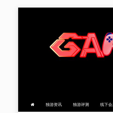
跳
至
内
容
羽风手帐姬
创造最好的内容
独游资讯
独游评测
线下会