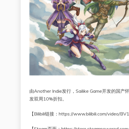
由Another Indie发行，Sailike Gam
发双周10%折扣。
【Bilibili链接：https://www.bilibili.com/video/
【Steam页面：https://store.steampowered.co