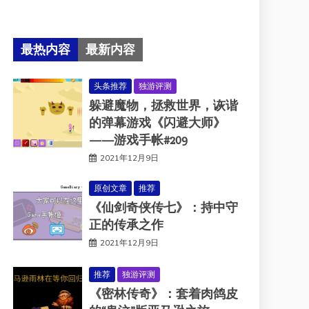
最热内容
最新内容
头条推荐
独游评测
躲避魔物，拯救世界，诙谐
的弹幕游戏《闪避大师》
——游戏手帐#209
2021年12月9日
原创文章
推荐
《仙剑奇侠传七》：持中守
正的传承之作
2021年12月9日
推荐
独游评测
《密林传奇》：套着肉鸽皮