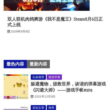
双人联机肉鸽爽游《我不是魔王》Steam8月6日正
式上线
2026年8月6日
最热内容
最新内容
头条推荐
独游评测
躲避魔物，拯救世界，诙谐的弹幕游戏
《闪避大师》——游戏手帐#209
2021年12月9日
原创文章
推荐