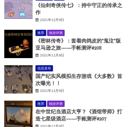
《仙剑奇侠传七》：持中守正的传承之
作
2021年12月9日
推荐
独游评测
《密林传奇》：套着肉鸽皮的“鬼泣”版
亚马逊之旅——手帐测评#208
2021年12月9日
信息发布
国产纪实风模拟生存游戏《大多数》首
次曝光！！
2021年12月9日
推荐
独游评测
在中世纪当酒店大亨？《酒馆带师》打
造七星级酒店——手账测评#207
2021年12月9日