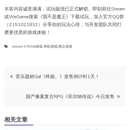
丰富内容诚意满满，试玩版现已正式解锁。即刻前往Steam
或WeGame搜索《我不是魔王》下载试玩，加入官方QQ群
（2151021832）分享你的玩法心得，与开发团队共同打
磨更优质的游戏体验！
steam
,
STEAM游戏
,
单机游戏
,
独立游戏
文
音乐题材Gal《终曲。》发售倒计时1天！
章
国产像素复古RPG《菲尔纳传说》今日发售
导
航
相关文章