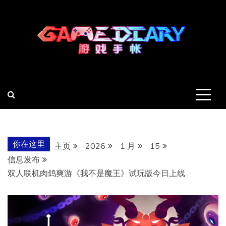
跳
至
内
容
羽风手帐姬
创造最好的内容
你在这里
主页
2026
1 月
15
信息发布
双人联机肉鸽爽游《我不是魔王》试玩版今日上线