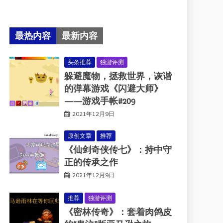
最热内容
最新内容
头条推荐
独游评测
躲避魔物，拯救世界，诙谐
的弹幕游戏《闪避大师》
——游戏手帐#209
2021年12月9日
原创文章
推荐
《仙剑奇侠传七》：持中守
正的传承之作
2021年12月9日
推荐
独游评测
《密林传奇》：套着肉鸽皮