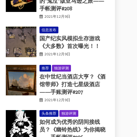
的“鬼泣”版亚马逊之旅——
手帐测评#208
2021年12月9日
信息发布
国产纪实风模拟生存游戏
《大多数》首次曝光！！
2021年12月9日
推荐
独游评测
在中世纪当酒店大亨？《酒
馆带师》打造七星级酒店
——手账测评#207
2021年12月9日
头条推荐
独游评测
如何成为优秀的阴间接线
员？《幽铃热线》为你揭晓