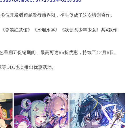
p/45038378/view/573772733446357380
，多位开发者跨越发行商界限，携手促成了这次特别合作。
女布丁旅情-》《兽娘红茶馆》《水烟水雾》《残音系少年少女》共4款作
黑色星期五促销期间，最高可达65折优惠，持续至12月6日。
等DLC也会推出优惠活动。