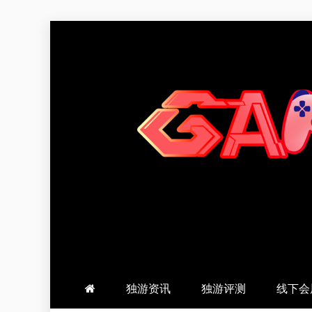
跳
至
内
容
羽风手帐姬
创造最好的内容
独游资讯
独游评测
线下会