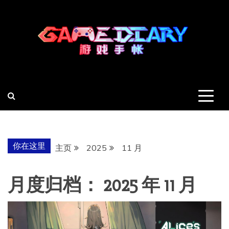
跳
至
内
容
羽风手帐姬
创造最好的内容
你在这里
主页
2025
11 月
月度归档：
2025 年 11 月