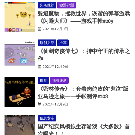
头条推荐
独游评测
躲避魔物，拯救世界，诙谐的弹幕游戏
《闪避大师》——游戏手帐#209
2021年12月9日
原创文章
推荐
《仙剑奇侠传七》：持中守正的传承之
作
2021年12月9日
推荐
独游评测
《密林传奇》：套着肉鸽皮的“鬼泣”版
亚马逊之旅——手帐测评#208
2021年12月9日
信息发布
国产纪实风模拟生存游戏《大多数》首
次曝光！！