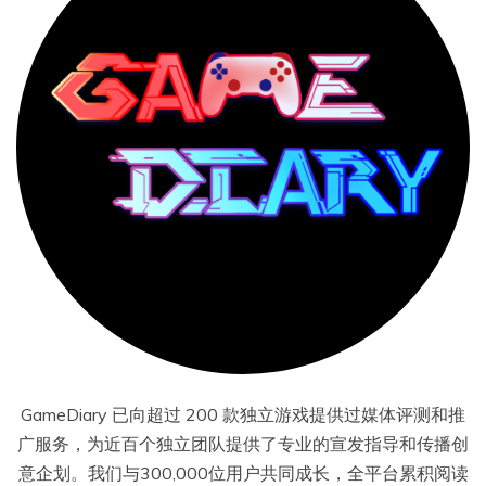
GameDiary 已向超过 200 款独立游戏提供过媒体评测和推
广服务，为近百个独立团队提供了专业的宣发指导和传播创
意企划。我们与300,000位用户共同成长，全平台累积阅读