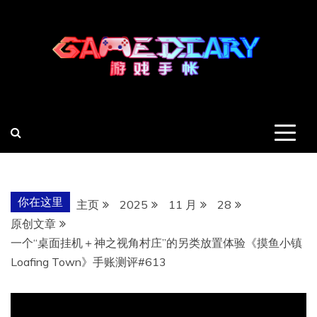
跳
至
内
容
羽风手帐姬
创造最好的内容
你在这里
主页
2025
11 月
28
原创文章
一个“桌面挂机＋神之视角村庄”的另类放置体验《摸鱼小镇
Loafing Town》手账测评#613