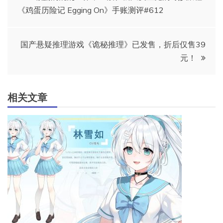
《鸡蛋历险记 Egging On》手账测评#612
章
导
国产悬疑推理游戏《诡秘推理》已发售，折后仅售39
元！
航
相关文章