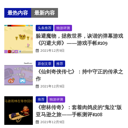
最热内容
最新内容
头条推荐
独游评测
躲避魔物，拯救世界，诙谐的弹幕游戏
《闪避大师》——游戏手帐#209
2021年12月9日
原创文章
推荐
《仙剑奇侠传七》：持中守正的传承之
作
2021年12月9日
推荐
独游评测
《密林传奇》：套着肉鸽皮的“鬼泣”版
亚马逊之旅——手帐测评#208
2021年12月9日