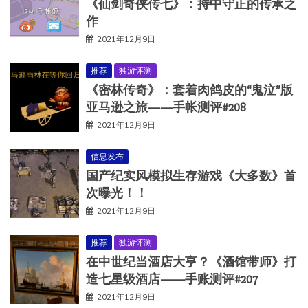
《仙剑奇侠传七》：持中守正的传承之
作
2021年12月9日
推荐
独游评测
《密林传奇》：套着肉鸽皮的“鬼泣”版
亚马逊之旅——手帐测评#208
2021年12月9日
信息发布
国产纪实风模拟生存游戏《大多数》首
次曝光！！
2021年12月9日
推荐
独游评测
在中世纪当酒店大亨？《酒馆带师》打
造七星级酒店——手账测评#207
2021年12月9日