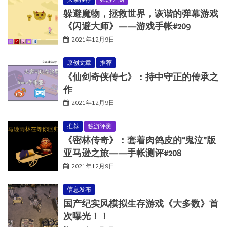
躲避魔物，拯救世界，诙谐的弹幕游戏
《闪避大师》——游戏手帐#209
2021年12月9日
原创文章
推荐
《仙剑奇侠传七》：持中守正的传承之
作
2021年12月9日
推荐
独游评测
《密林传奇》：套着肉鸽皮的“鬼泣”版
亚马逊之旅——手帐测评#208
2021年12月9日
信息发布
国产纪实风模拟生存游戏《大多数》首
次曝光！！