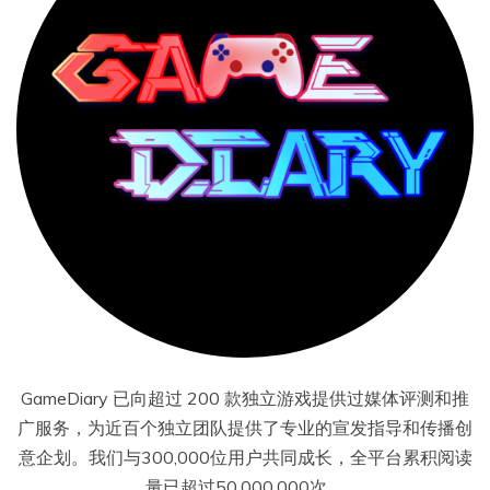
GameDiary 已向超过 200 款独立游戏提供过媒体评测和推
广服务，为近百个独立团队提供了专业的宣发指导和传播创
意企划。我们与300,000位用户共同成长，全平台累积阅读
量已超过50,000,000次。