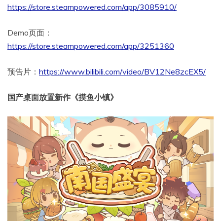
https://store.steampowered.com/app/3085910/
Demo页面：
https://store.steampowered.com/app/3251360
预告片：
https://www.bilibili.com/video/BV12Ne8zcEX5/
国产桌面放置新作《摸鱼小镇》