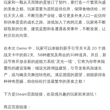
玩家和一颗从天而降的蛋签订了契约，要打造一个繁荣兴盛
的美食之都。玩家需要为居民提供住所，保障食物供给，对
抗天灾人祸，不断完善产业链，吸引更多外来人口一起信仰
和供奉蛋蛋的成长之路。游戏加入了肉鸽元素，玩家将不断
获取新的任务、建筑蓝图和各遭遇各类事件，不断发展，让
村庄欣欣向荣。
在本次 Demo 中，玩家可以体验到新手引导关卡及 20 个挑
战关卡中的前2关、58种建筑及商会的30种道具。并且，新
品节将开放全新的超能力系统“灵光一现”，它将为你带来颠
覆性的建设策略：铺设光路增益建筑，引导龙卷风加速生
产，或与幽灵共舞扭转危机。满足团团的愿望，就能获得各
种神奇恩赐，助你轻松打造最繁华的美食之都！
下方是Steam页面链接，欢迎感兴趣的玩家前来游玩！
商店页面链接：