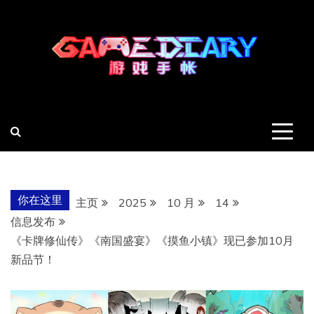
跳
至
内
容
羽风手帐姬
创造最好的内容
你在这里
主页
2025
10 月
14
信息发布
《卡牌修仙传》《南国盛宴》《摸鱼小镇》现已参加10月
新品节！