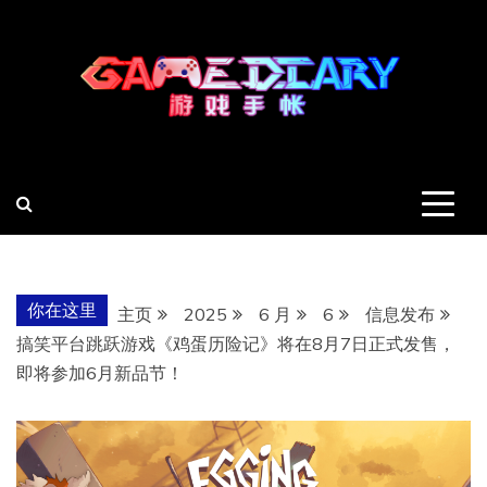
跳
至
内
容
羽风手帐姬
创造最好的内容
你在这里
主页
2025
6 月
6
信息发布
搞笑平台跳跃游戏《鸡蛋历险记》将在8月7日正式发售，
即将参加6月新品节！