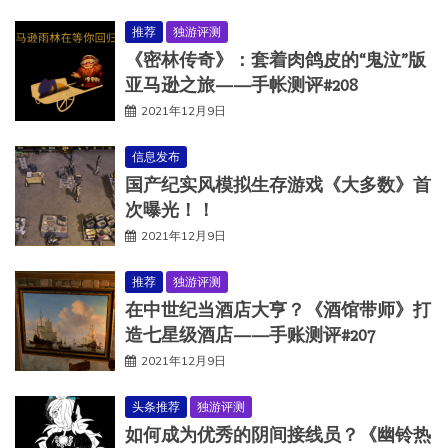
推荐
独游评测
《密林传奇》：套着肉鸽皮的“鬼泣”版
亚马逊之旅——手帐测评#208
2021年12月9日
信息发布
国产纪实风模拟生存游戏《大多数》首
次曝光！！
2021年12月9日
推荐
独游评测
在中世纪当酒店大亨？《酒馆带师》打
造七星级酒店——手账测评#207
2021年12月9日
头条推荐
独游评测
如何成为优秀的阴间接线员？《幽铃热