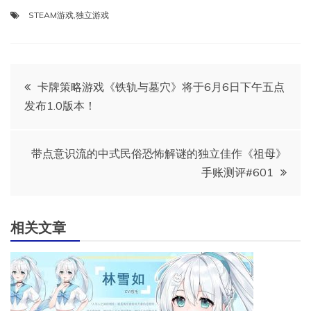
STEAM游戏
,
独立游戏
文
卡牌策略游戏《铁轨与墓穴》将于6月6日下午五点
发布1.0版本！
章
导
带点意识流的中式民俗恐怖解谜的独立佳作《祖母》
手账测评#601
航
相关文章