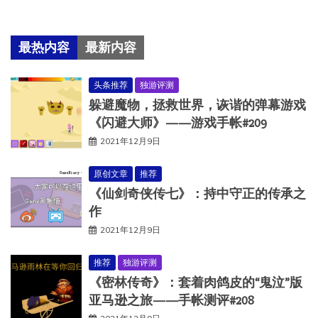
最热内容
最新内容
头条推荐
独游评测
躲避魔物，拯救世界，诙谐的弹幕游戏
《闪避大师》——游戏手帐#209
2021年12月9日
原创文章
推荐
《仙剑奇侠传七》：持中守正的传承之
作
2021年12月9日
推荐
独游评测
《密林传奇》：套着肉鸽皮的“鬼泣”版
亚马逊之旅——手帐测评#208