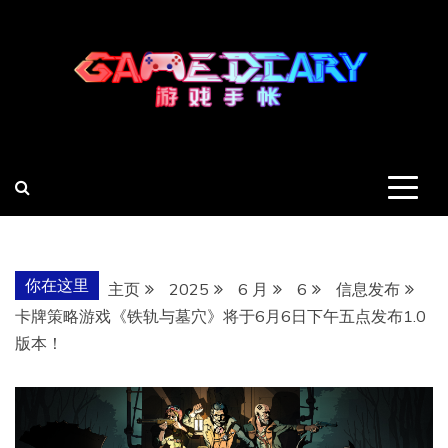
跳
至
内
容
羽风手帐姬
创造最好的内容
你在这里
主页
2025
6 月
6
信息发布
卡牌策略游戏《铁轨与墓穴》将于6月6日下午五点发布1.0
版本！