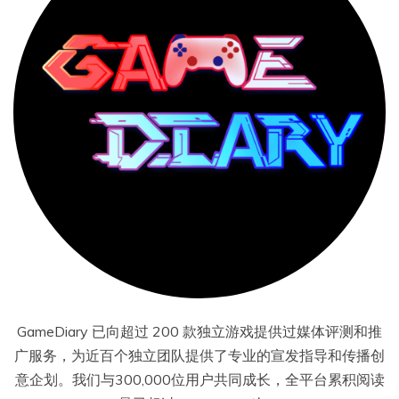
GameDiary 已向超过 200 款独立游戏提供过媒体评测和推
广服务，为近百个独立团队提供了专业的宣发指导和传播创
意企划。我们与300,000位用户共同成长，全平台累积阅读