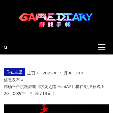
跳
至
内
容
羽风手帐姬
创造最好的内容
你在这里
主页
2025
5 月
29
信息发布
精确平台跳跃游戏《求死之路 HardAF》将在6月5日晚上
20：00发售，折后仅19元！