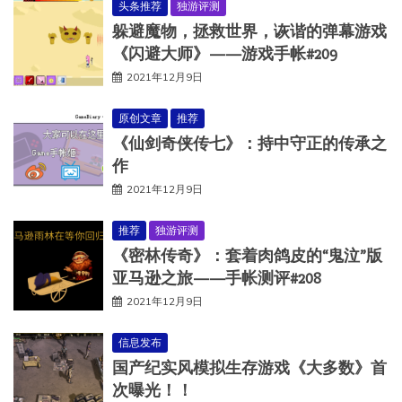
头条推荐
独游评测
躲避魔物，拯救世界，诙谐的弹幕游戏
《闪避大师》——游戏手帐#209
2021年12月9日
原创文章
推荐
《仙剑奇侠传七》：持中守正的传承之
作
2021年12月9日
推荐
独游评测
《密林传奇》：套着肉鸽皮的“鬼泣”版
亚马逊之旅——手帐测评#208
2021年12月9日
信息发布
国产纪实风模拟生存游戏《大多数》首
次曝光！！