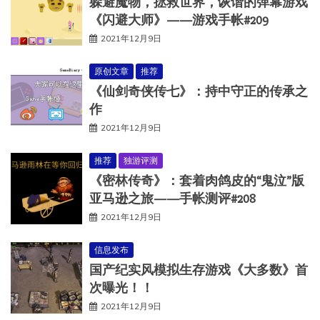
躲避魔物，拯救世界，诙谐的弹幕游戏
《闪避大师》——游戏手帐#209
2021年12月9日
原创文章
推荐
《仙剑奇侠传七》：持中守正的传承之
作
2021年12月9日
推荐
独游评测
《密林传奇》：套着肉鸽皮的“鬼泣”版
亚马逊之旅——手帐测评#208
2021年12月9日
信息发布
国产纪实风模拟生存游戏《大多数》首
次曝光！！
2021年12月9日