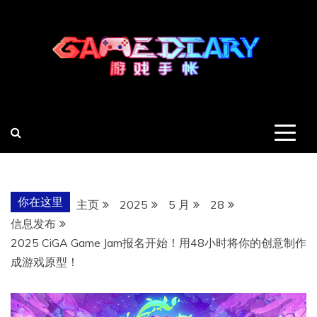
跳
至
内
容
羽风手帐姬
创造最好的内容
你在这里
主页
2025
5 月
28
信息发布
2025 CiGA Game Jam报名开始！用48小时将你的创意制作
成游戏原型！