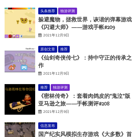
头条推荐
独游评测
躲避魔物，拯救世界，诙谐的弹幕游戏
《闪避大师》——游戏手帐#209
2021年12月9日
原创文章
推荐
《仙剑奇侠传七》：持中守正的传承之
作
2021年12月9日
推荐
独游评测
《密林传奇》：套着肉鸽皮的“鬼泣”版
亚马逊之旅——手帐测评#208
2021年12月9日
信息发布
国产纪实风模拟生存游戏《大多数》首