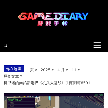
跳
至
内
容
羽风手帐姬
创造最好的内容
你在这里
主页
2025
4 月
11
原创文章
机甲迷的肉鸽新选择《机兵大乱战》手账测评#591