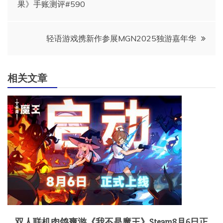
果》手账测评#590
章
导
轻语游戏携新作参展MGN2025独游嘉年华
航
相关文章
双人联机肉鸽爽游《我不是魔王》Steam8月6日正