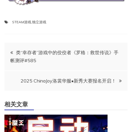
STEAM游戏
,
独立游戏
文
类“幸存者”游戏中的佼佼者《罗格：救世传说》手
帐测评#585
章
导
2025 ChinaJoy洛裳华服•新秀大赛报名开启！
航
相关文章