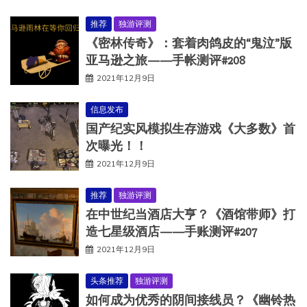
推荐
独游评测
《密林传奇》：套着肉鸽皮的“鬼泣”版
亚马逊之旅——手帐测评#208
2021年12月9日
信息发布
国产纪实风模拟生存游戏《大多数》首
次曝光！！
2021年12月9日
推荐
独游评测
在中世纪当酒店大亨？《酒馆带师》打
造七星级酒店——手账测评#207
2021年12月9日
头条推荐
独游评测
如何成为优秀的阴间接线员？《幽铃热