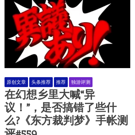
原创文章
头条推荐
推荐
独游评测
在幻想乡里大喊“异
议！”，是否搞错了些什
么?《东方裁判梦》手帐测
评#559