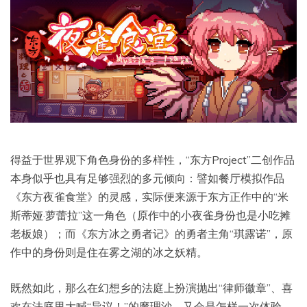
得益于世界观下角色身份的多样性，“东方Project”二创作品
本身似乎也具有足够强烈的多元倾向：譬如餐厅模拟作品
《东方夜雀食堂》的灵感，实际便来源于东方正作中的“米
斯蒂娅·萝蕾拉”这一角色（原作中的小夜雀身份也是小吃摊
老板娘）；而《东方冰之勇者记》的勇者主角“琪露诺”，原
作中的身份则是住在雾之湖的冰之妖精。
既然如此，那么在幻想乡的法庭上扮演抛出“律师徽章”、喜
欢在法庭里大喊“异议！”的魔理沙，又会是怎样一次体验