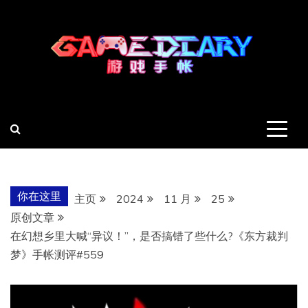
跳
至
内
容
羽风手帐姬
创造最好的内容
你在这里
主页
2024
11 月
25
原创文章
在幻想乡里大喊“异议！”，是否搞错了些什么?《东方裁判
梦》手帐测评#559