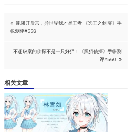
文
跑团开后宫，异世界我才是王者 《选王之剑:零》手
帐测评#558
章
导
不想破案的侦探不是一只好猫！《黑猫侦探》手帐测
评#560
航
相关文章