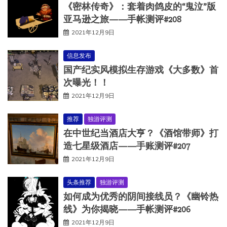
《密林传奇》：套着肉鸽皮的“鬼泣”版
亚马逊之旅——手帐测评#208
2021年12月9日
信息发布
国产纪实风模拟生存游戏《大多数》首
次曝光！！
2021年12月9日
推荐
独游评测
在中世纪当酒店大亨？《酒馆带师》打
造七星级酒店——手账测评#207
2021年12月9日
头条推荐
独游评测
如何成为优秀的阴间接线员？《幽铃热
线》为你揭晓——手帐测评#206
2021年12月9日