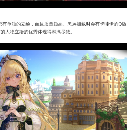
都有单独的立绘，而且质量颇高。黑屏加载时会有卡哇伊的Q版
作的人物立绘的优秀体现得淋漓尽致。