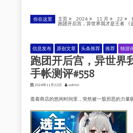
主页
2024
11 月
22
你在这里
跑团开后宫，异世界我才是王者 《选
信息发布
原创文章
头条推荐
推荐
独游
跑团开后宫，异世界我
手帐测评#558
2024年11月22日
admin
逛着商店的悠闲时间里，突然被一股邪恶的力量