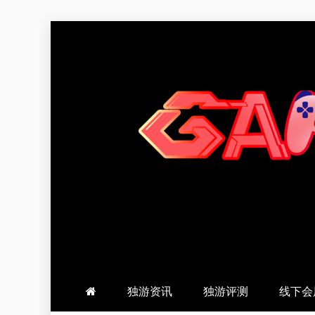
跳
至
内
容
羽风手帐姬
创造最好的内容
独游资讯
独游评测
线下会