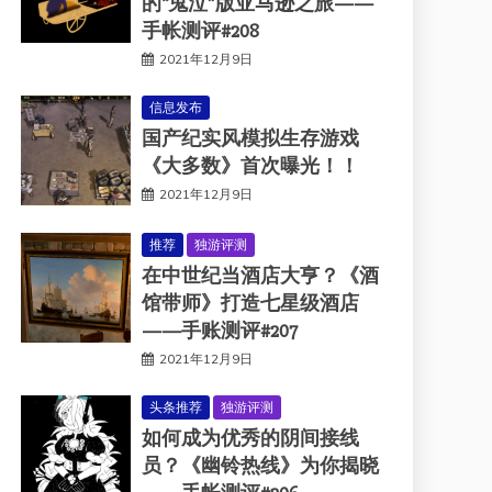
的“鬼泣”版亚马逊之旅——
手帐测评#208
2021年12月9日
信息发布
国产纪实风模拟生存游戏
《大多数》首次曝光！！
2021年12月9日
推荐
独游评测
在中世纪当酒店大亨？《酒
馆带师》打造七星级酒店
——手账测评#207
2021年12月9日
头条推荐
独游评测
如何成为优秀的阴间接线
员？《幽铃热线》为你揭晓