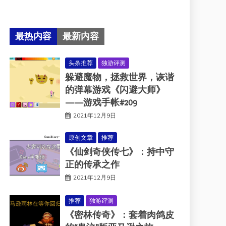
最热内容
最新内容
头条推荐
独游评测
躲避魔物，拯救世界，诙谐
的弹幕游戏《闪避大师》
——游戏手帐#209
2021年12月9日
原创文章
推荐
《仙剑奇侠传七》：持中守
正的传承之作
2021年12月9日
推荐
独游评测
《密林传奇》：套着肉鸽皮