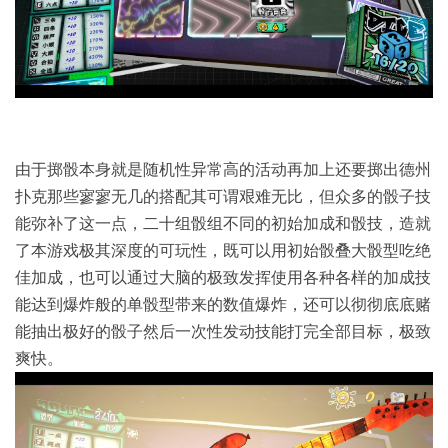
由于掷骰本身就是随机性异常高的活动再加上还要掷出德州
扑克那些寥寥无几的搭配其可谓艰难无比，但众多的骰子技
能弥补了这一点，二十组骰组不同的初始加成和骰技，造就
了本游戏极其深度的可玩性，既可以用初始骰叠大骰型吃绝
佳加成，也可以通过大脑的极致发挥使用各种各样的加成技
能达到爆炸般的单骰型带来的数值爆炸，还可以彻彻底底赌
能抽出极好的骰子然后一次性发动技能打完全部目标，极致
爽快。