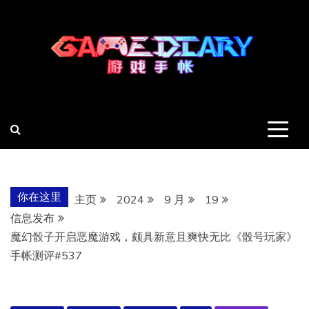
跳
至
内
容
羽风手帐姬
创造最好的内容
你在这里
主页
2024
9 月
19
信息发布
魔幻骰子开启恶魔游戏，颇具新意且爽快无比《骰号玩家》
手帐测评#537