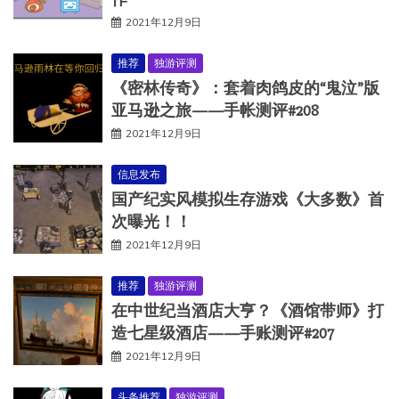
2021年12月9日
推荐
独游评测
《密林传奇》：套着肉鸽皮的“鬼泣”版
亚马逊之旅——手帐测评#208
2021年12月9日
信息发布
国产纪实风模拟生存游戏《大多数》首
次曝光！！
2021年12月9日
推荐
独游评测
在中世纪当酒店大亨？《酒馆带师》打
造七星级酒店——手账测评#207
2021年12月9日
头条推荐
独游评测