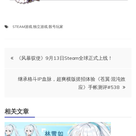
STEAM游戏
,
独立游戏
,
骰号玩家
文
《风暴驭使》9月13日Steam全球正式上线！
章
继承格斗IP血脉，超爽横版搓招体验《苍翼·混沌效
导
应》手帐测评#538
航
相关文章