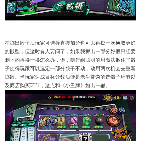
在掷出骰子后玩家可选择直接加分也可以再掷一次换取更好
的骰型，但这时有人要问了，如果我掷出一部分好骰只想要
剩下的再换一换怎么办，诶，制作组聪明的用魔法捆住了骰
子使得玩家可以选定一部分骰子不动，动用两次机会去重新
掷骰。当玩家达成目标分数后便是老生常谈的选骰子环节以
及商店购买环节，这点和《小丑牌》如出一辙。