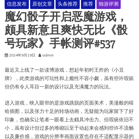
信息发布
原创文章
头条推荐
推荐
独游评测
魔幻骰子开启恶魔游戏，
颇具新意且爽快无比《骰
号玩家》手帐测评#537
2024年9月19日
admin
最近又上线了一款读博游戏，想起年初时王炸的《小丑
牌》，此类游戏的可玩性和上瘾性不容小觑，虽有些许瑕疵
但仍有令人耳目一新的设计以及充满魔力的玩法。
进入游戏，映入眼帘的是游戏跳脱的页面美术，美漫般的嘻
哈插图，以及张力十足的转场动画，无疑能为玩家留下了好
印象，也确实让笔者一眼看上去颇具冲击力。但瑕疵依旧不
小，虽有设计但过多的堆砌以至于动起来会感到些许不流畅
以及廉价感，游戏的分辨率画面设置也存在不适配显示器的