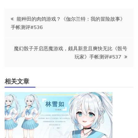
文
能种田的肉鸽游戏？《伽尔兰特：我的冒险故事》
手帐测评#536
章
导
魔幻骰子开启恶魔游戏，颇具新意且爽快无比《骰号
玩家》手帐测评#537
航
相关文章