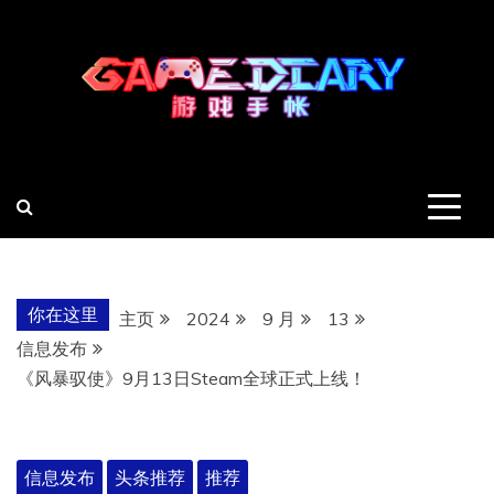
跳
至
内
容
羽风手帐姬
创造最好的内容
你在这里
主页
2024
9 月
13
信息发布
《风暴驭使》9月13日Steam全球正式上线！
信息发布
头条推荐
推荐