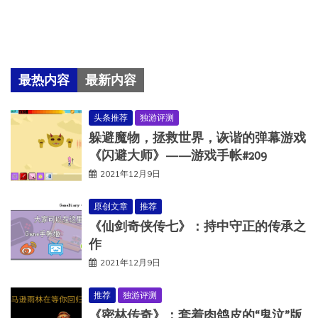
最热内容
最新内容
头条推荐
独游评测
躲避魔物，拯救世界，诙谐的弹幕游戏
《闪避大师》——游戏手帐#209
2021年12月9日
原创文章
推荐
《仙剑奇侠传七》：持中守正的传承之
作
2021年12月9日
推荐
独游评测
《密林传奇》：套着肉鸽皮的“鬼泣”版