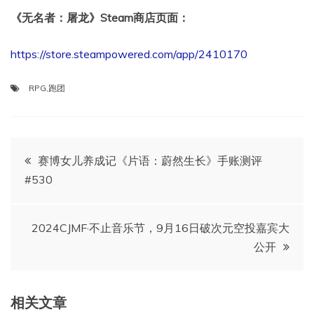
《无名者：屠龙》Steam商店页面：
https://store.steampowered.com/app/2410170
RPG
,
跑团
文
赛博女儿养成记《片语：蔚然生长》手账测评
#530
章
导
2024CJMF·不止音乐节，9月16日破次元空投嘉宾大
公开
航
相关文章