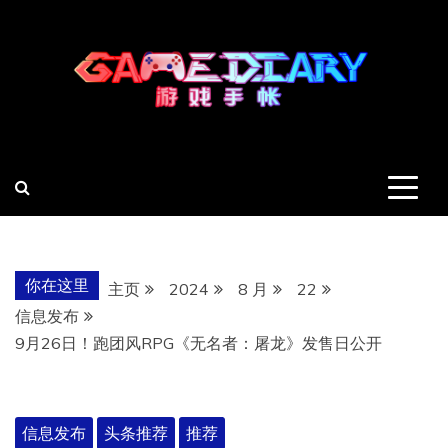
跳
至
内
容
羽风手帐姬
创造最好的内容
你在这里
主页
2024
8 月
22
信息发布
9月26日！跑团风RPG《无名者：屠龙》发售日公开
信息发布
头条推荐
推荐