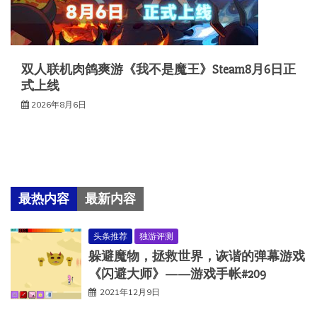
双人联机肉鸽爽游《我不是魔王》Steam8月6日正
式上线
2026年8月6日
最热内容
最新内容
头条推荐
独游评测
躲避魔物，拯救世界，诙谐的弹幕游戏
《闪避大师》——游戏手帐#209
2021年12月9日