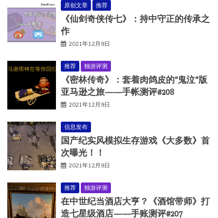
原创文章
推荐
《仙剑奇侠传七》：持中守正的传承之
作
2021年12月9日
推荐
独游评测
《密林传奇》：套着肉鸽皮的“鬼泣”版
亚马逊之旅——手帐测评#208
2021年12月9日
信息发布
国产纪实风模拟生存游戏《大多数》首
次曝光！！
2021年12月9日
推荐
独游评测
在中世纪当酒店大亨？《酒馆带师》打
造七星级酒店——手账测评#207