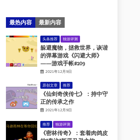
最热内容
最新内容
头条推荐
独游评测
躲避魔物，拯救世界，诙谐
的弹幕游戏《闪避大师》
——游戏手帐#209
2021年12月9日
原创文章
推荐
《仙剑奇侠传七》：持中守
正的传承之作
2021年12月9日
推荐
独游评测
《密林传奇》：套着肉鸽皮