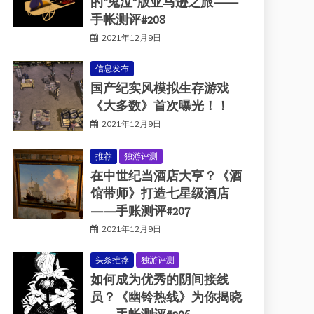
的“鬼泣”版亚马逊之旅——
手帐测评#208
2021年12月9日
信息发布
国产纪实风模拟生存游戏
《大多数》首次曝光！！
2021年12月9日
推荐
独游评测
在中世纪当酒店大亨？《酒
馆带师》打造七星级酒店
——手账测评#207
2021年12月9日
头条推荐
独游评测
如何成为优秀的阴间接线
员？《幽铃热线》为你揭晓