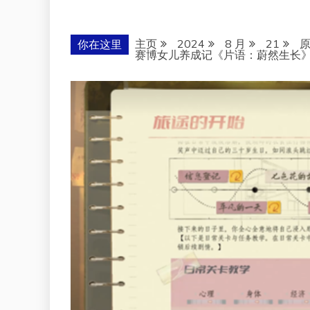
主页
2024
8 月
21
你在这里
赛博女儿养成记《片语：蔚然生长》