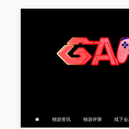
跳
至
内
容
羽风手帐姬
创造最好的内容
独游资讯
独游评测
线下会