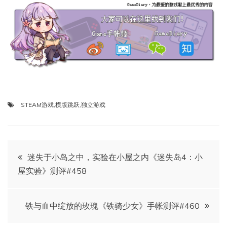
STEAM游戏
,
横版跳跃
,
独立游戏
文
迷失于小岛之中，实验在小屋之内《迷失岛4：小
屋实验》测评#458
章
导
铁与血中绽放的玫瑰《铁骑少女》手帐测评#460