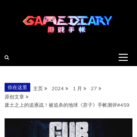
跳
至
内
容
羽风手帐姬
创造最好的内容
你在这里
主页
2024
1 月
27
原创文章
废土之上的追逐战！被追杀的地球《弃子》手帐测评#459