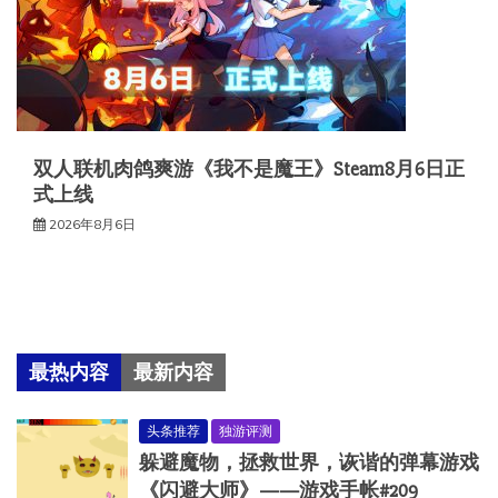
双人联机肉鸽爽游《我不是魔王》Steam8月6日正
式上线
2026年8月6日
最热内容
最新内容
头条推荐
独游评测
躲避魔物，拯救世界，诙谐的弹幕游戏
《闪避大师》——游戏手帐#209