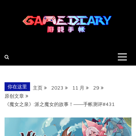
跳
至
内
容
羽风手帐姬
创造最好的内容
你在这里
主页
2023
11 月
29
原创文章
《魔女之泉》:派之魔女的故事！——手帐测评#431