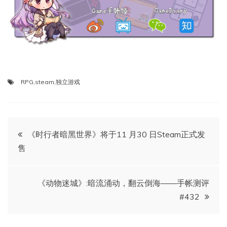
RPG
,
steam
,
独立游戏
文
《时行者暗黑世界》将于11 月30 日Steam正式发
售
章
导
《动物迷城》:暗流涌动，翻云倒海——手帐测评
#432
航