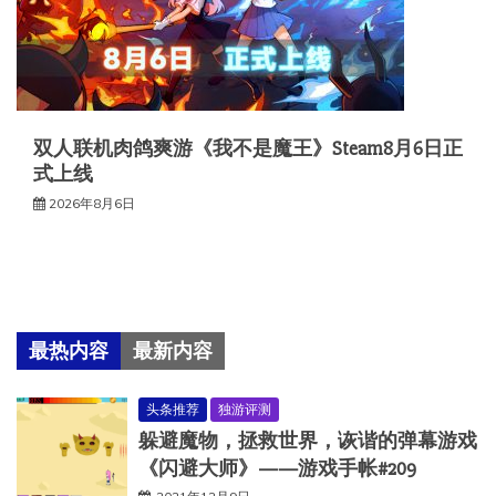
双人联机肉鸽爽游《我不是魔王》Steam8月6日正
式上线
2026年8月6日
最热内容
最新内容
头条推荐
独游评测
躲避魔物，拯救世界，诙谐的弹幕游戏
《闪避大师》——游戏手帐#209