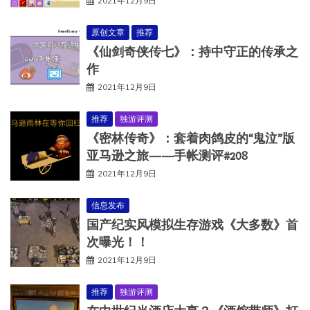
2021年12月9日
原创文章
推荐
《仙剑奇侠传七》：持中守正的传承之
作
2021年12月9日
推荐
独游评测
《密林传奇》：套着肉鸽皮的“鬼泣”版
亚马逊之旅——手帐测评#208
2021年12月9日
信息发布
国产纪实风模拟生存游戏《大多数》首
次曝光！！
2021年12月9日
推荐
独游评测