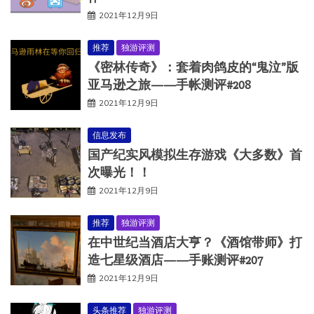
2021年12月9日
推荐
独游评测
《密林传奇》：套着肉鸽皮的“鬼泣”版
亚马逊之旅——手帐测评#208
2021年12月9日
信息发布
国产纪实风模拟生存游戏《大多数》首
次曝光！！
2021年12月9日
推荐
独游评测
在中世纪当酒店大亨？《酒馆带师》打
造七星级酒店——手账测评#207
2021年12月9日
头条推荐
独游评测