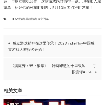
造、与朋友联机合作，这款游戏绝对值得一试。现在加入愿
望单，标记你的列车时刻表，5月10日零点准时发车！
STEAM游戏
,
单机游戏
,
虚空列车
文
独立游戏精神在这里传承！2023 indiePlay中国独
立游戏大赛报名开始！
章
导
《满庭芳：宋上繁华》：转瞬即逝的十里银钩——手
帐测评#358
航
相关文章