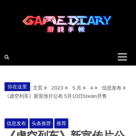
跳
至
内
容
羽风手帐姬
创造最好的内容
你在这里
主页
2023
5 月
4
信息发布
《虚空列车》新宣传片公布 5月10日Steam开售
信息发布
头条推荐
推荐