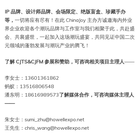
IP 品牌、设计师品牌、会场限定、绝版盲盒、珍藏手办
等，
一切将应有尽有！在此 ChinaJoy 主办方诚邀海内外业
界企业欢迎各个潮玩品牌与工作室与我们相聚于此，共赴盛
会、共襄盛世，一起加入这场潮玩盛宴，共同见证中国二次
元领域的蓬勃发展与潮玩产业的腾飞！
了解 CJTS&CJFM 参展和赞助，可咨询相关项目主理人
——
李女士：13601361862
蚂蚁：13516806548
潘东明：18616989573
了解媒体合作，可咨询媒体主理人
——
朱女士：sumi_zhu@howellexpo.net
王先生：chris_wang@howellexpo.net