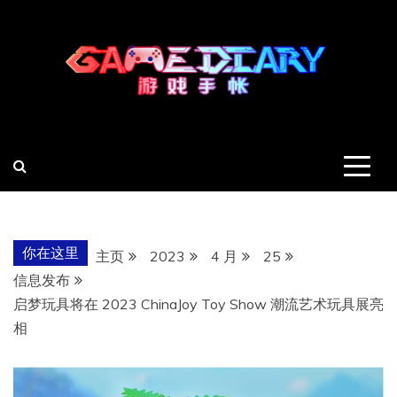
跳
至
内
容
羽风手帐姬
创造最好的内容
你在这里
主页
2023
4 月
25
信息发布
启梦玩具将在 2023 ChinaJoy Toy Show 潮流艺术玩具展亮
相