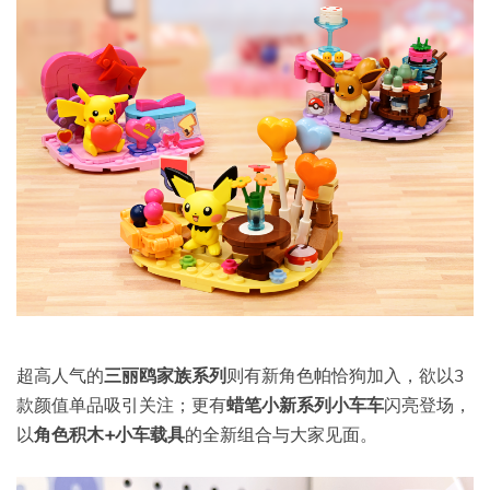
超高人气的
三丽鸥家族系列
则有新角色帕恰狗加入，欲以3
款颜值单品吸引关注；更有
蜡笔小新系列小车车
闪亮登场，
以
角色积木+小车载具
的全新组合与大家见面。