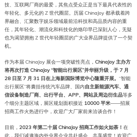
技、互联网厂商的最爱，其焦点受众正是当下最具代表性的
年轻化、多元化的 Z 世代圈层。历届 ChinaJoy 都承载着跨
界融合、汇聚数字娱乐领域最前沿科技和高品质内容的重
任，其年轻化、潮流化和科技化的烙印早已深刻人心，无疑
也为渴望拥抱 Z 世代年轻圈层的广大业界品牌提供了一个契
机。
作为本届 ChinaJoy 展会一项突破性亮点，
ChinaJoy 主办方
将再次打造 ChinaJoy “智能出行展区”并华丽升级，于 7 月
28 日至 7 月 31 日在上海新国际博览中心隆重开展。
“智能
出行展区”将囊括传统汽车品牌、国内
自主新能源汽车、通
信设备制造厂商、出行平台、APP、网站及周边衍生品
等多
个细分主题区域，展区规划面积接近
10000 平米
——招展
招商工作火热进行中，欢迎广大厂家前来洽谈合作！
目前，
2023 年第二十届 ChinaJoy 招商工作如火如荼！
在
此，我们诚邀海内外业界企业共赴盛会、共享盛世！欢迎广