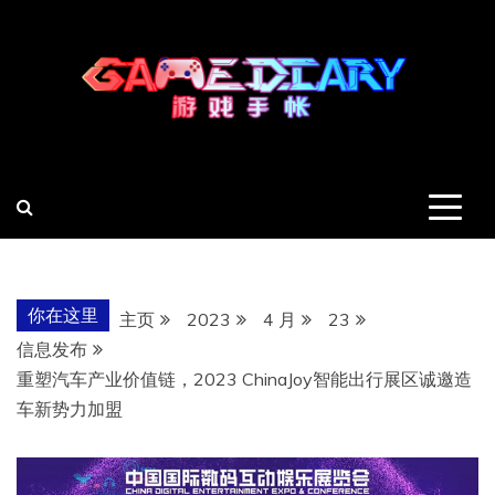
跳
至
内
容
羽风手帐姬
创造最好的内容
你在这里
主页
2023
4 月
23
信息发布
重塑汽车产业价值链，2023 ChinaJoy智能出行展区诚邀造
车新势力加盟