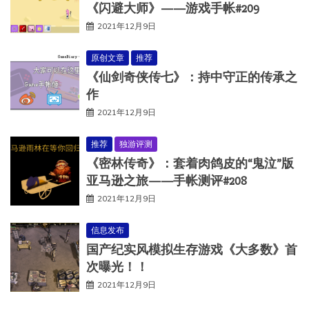
《闪避大师》——游戏手帐#209
2021年12月9日
原创文章
推荐
《仙剑奇侠传七》：持中守正的传承之
作
2021年12月9日
推荐
独游评测
《密林传奇》：套着肉鸽皮的“鬼泣”版
亚马逊之旅——手帐测评#208
2021年12月9日
信息发布
国产纪实风模拟生存游戏《大多数》首
次曝光！！
2021年12月9日