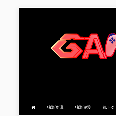
跳
至
内
容
羽风手帐姬
创造最好的内容
独游资讯
独游评测
线下会