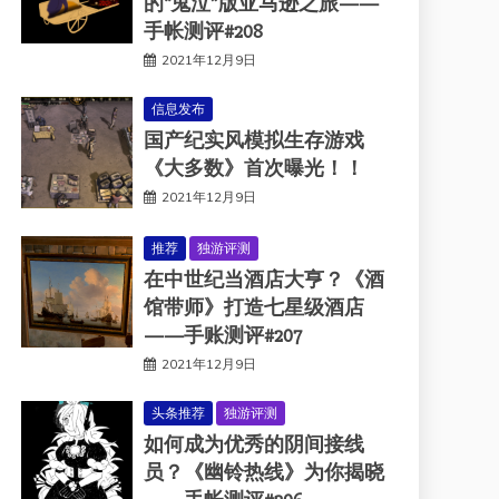
的“鬼泣”版亚马逊之旅——
手帐测评#208
2021年12月9日
信息发布
国产纪实风模拟生存游戏
《大多数》首次曝光！！
2021年12月9日
推荐
独游评测
在中世纪当酒店大亨？《酒
馆带师》打造七星级酒店
——手账测评#207
2021年12月9日
头条推荐
独游评测
如何成为优秀的阴间接线
员？《幽铃热线》为你揭晓