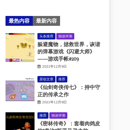
最热内容
最新内容
头条推荐
独游评测
躲避魔物，拯救世界，诙谐
的弹幕游戏《闪避大师》
——游戏手帐#209
2021年12月9日
原创文章
推荐
《仙剑奇侠传七》：持中守
正的传承之作
2021年12月9日
推荐
独游评测
《密林传奇》：套着肉鸽皮