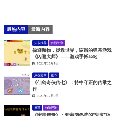
最热内容
最新内容
头条推荐
独游评测
躲避魔物，拯救世界，诙谐的弹幕游戏
《闪避大师》——游戏手帐#209
2021年12月9日
原创文章
推荐
《仙剑奇侠传七》：持中守正的传承之
作
2021年12月9日
推荐
独游评测
《密林传奇》：套着肉鸽皮的“鬼泣”版