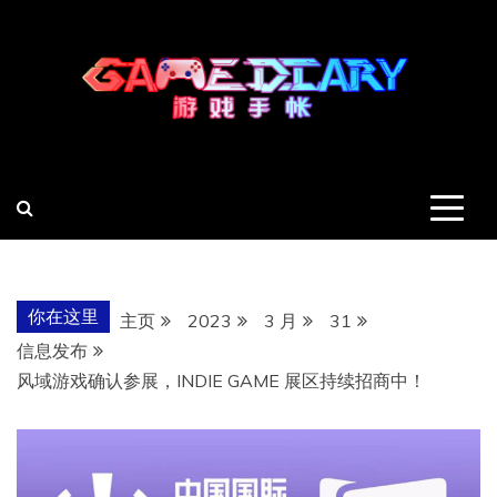
跳
至
内
容
羽风手帐姬
创造最好的内容
你在这里
主页
2023
3 月
31
信息发布
风域游戏确认参展，INDIE GAME 展区持续招商中！