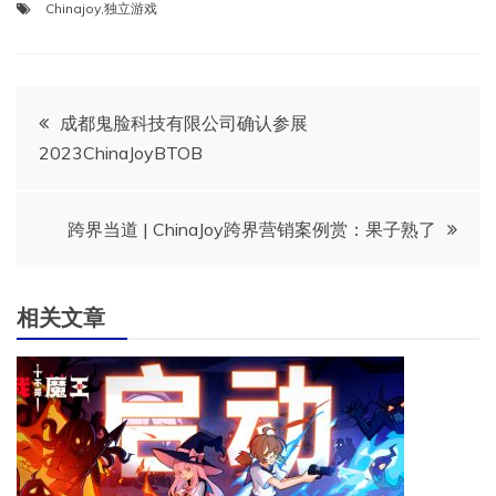
Chinajoy
,
独立游戏
文
成都鬼脸科技有限公司确认参展
2023ChinaJoyBTOB
章
导
跨界当道 | ChinaJoy跨界营销案例赏：果子熟了
航
相关文章