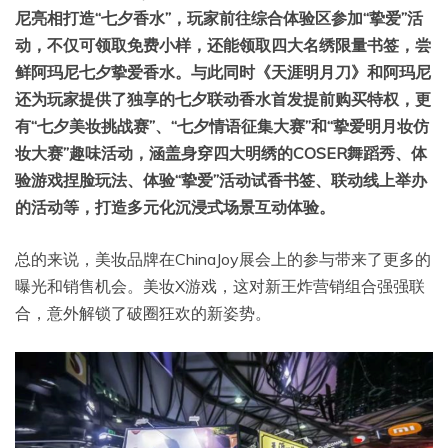
尼亮相打造“七夕香水”，玩家前往综合体验区参加“挚爱”活
动，不仅可领取免费小样，还能领取四大名绣限量书签，尝
鲜阿玛尼七夕挚爱香水。与此同时《天涯明月刀》和阿玛尼
还为玩家提供了独享的七夕联动香水首发提前购买特权，更
有“七夕美妆挑战赛”、“七夕情语征集大赛”和“挚爱明月妆仿
妆大赛”趣味活动，涵盖身穿四大明绣的COSER舞蹈秀、体
验游戏捏脸玩法、体验“挚爱”活动试香书签、联动线上举办
的活动等，打造多元化沉浸式场景互动体验。
总的来说，美妆品牌在ChinaJoy展会上的参与带来了更多的
曝光和销售机会。美妆X游戏，这对新王炸营销组合强强联
合，意外解锁了破圈狂欢的新姿势。