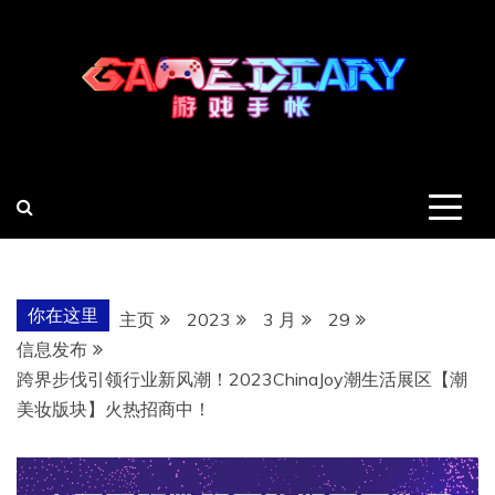
跳
至
内
容
羽风手帐姬
创造最好的内容
你在这里
主页
2023
3 月
29
信息发布
跨界步伐引领行业新风潮！2023ChinaJoy潮生活展区【潮
美妆版块】火热招商中！