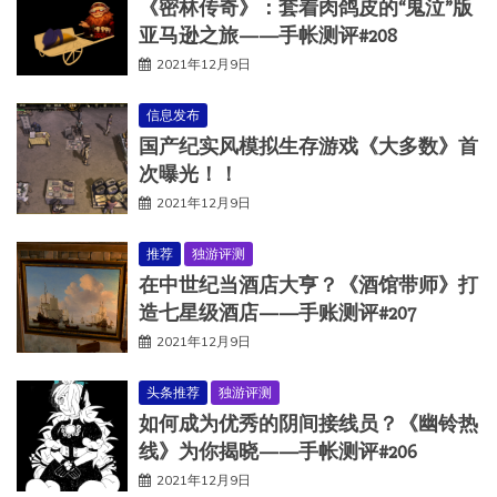
《密林传奇》：套着肉鸽皮的“鬼泣”版
亚马逊之旅——手帐测评#208
2021年12月9日
信息发布
国产纪实风模拟生存游戏《大多数》首
次曝光！！
2021年12月9日
推荐
独游评测
在中世纪当酒店大亨？《酒馆带师》打
造七星级酒店——手账测评#207
2021年12月9日
头条推荐
独游评测
如何成为优秀的阴间接线员？《幽铃热
线》为你揭晓——手帐测评#206
2021年12月9日