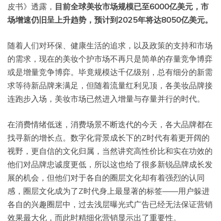
皮书》透露，
目前全球美妆市场规模已至6000亿美元，市
场增速仍旧呈上升趋势，预计到2025年将达8050亿美元。
随着人们对环保、健康生活的追求，以及政策的支持和市场
的需求，现在的美妆个护市场不再只是简单的存量竞争博弈
或是增量竞争博弈。毕竟规模达千亿级别，总有细分的新需
求等待新品牌来满足，但随着流量红利见顶，各美妆品牌接
连跑步入场，美妆市场已然进入增量与存量并行的时代。
在消费情绪低迷，消费场景不断迭代的今天，各大品牌都在
找寻新的增长点。数字化背景成长下的Z时代有着更开阔的
视野，更自信的文化归属，当然讲究高性价比和实在功效的
他们对品牌忠诚度更低，所以这也给了很多新锐品牌成长发
展的机会，但他们对于各自的圈层文化却有着强烈的认同
感，圈层文化成为了Z时代身上最显著的标签——用户躲进
各自的兴趣圈层中，过去浅层曝光式广告已经无法保证营销
效果最大化，而此时精细化营销显示出了重要性。