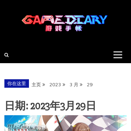
跳
至
内
容
羽风手帐姬
创造最好的内容
你在这里
主页
2023
3 月
29
日期:
2023年3月29日