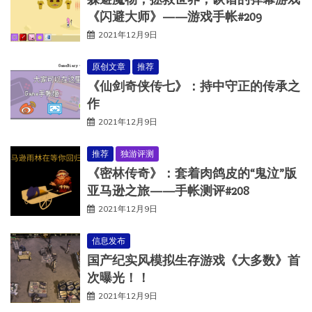
《闪避大师》——游戏手帐#209
2021年12月9日
原创文章
推荐
《仙剑奇侠传七》：持中守正的传承之
作
2021年12月9日
推荐
独游评测
《密林传奇》：套着肉鸽皮的“鬼泣”版
亚马逊之旅——手帐测评#208
2021年12月9日
信息发布
国产纪实风模拟生存游戏《大多数》首
次曝光！！
2021年12月9日