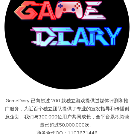
GameDiary 已向超过 200 款独立游戏提供过媒体评测和推
广服务，为近百个独立团队提供了专业的宣发指导和传播创
意企划。我们与300,000位用户共同成长，全平台累积阅读
量已超过50,000,000次。
商务合作QQ：1103671446