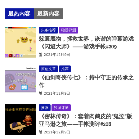
最热内容
最新内容
头条推荐
独游评测
躲避魔物，拯救世界，诙谐的弹幕游戏
《闪避大师》——游戏手帐#209
2021年12月9日
原创文章
推荐
《仙剑奇侠传七》：持中守正的传承之
作
2021年12月9日
推荐
独游评测
《密林传奇》：套着肉鸽皮的“鬼泣”版
亚马逊之旅——手帐测评#208
2021年12月9日