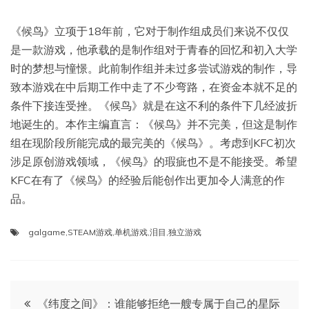
《候鸟》立项于18年前，它对于制作组成员们来说不仅仅
是一款游戏，他承载的是制作组对于青春的回忆和初入大学
时的梦想与憧憬。此前制作组并未过多尝试游戏的制作，导
致本游戏在中后期工作中走了不少弯路，在资金本就不足的
条件下接连受挫。《候鸟》就是在这不利的条件下几经波折
地诞生的。本作主编直言：《候鸟》并不完美，但这是制作
组在现阶段所能完成的最完美的《候鸟》。考虑到KFC初次
涉足原创游戏领域，《候鸟》的瑕疵也不是不能接受。希望
KFC在有了《候鸟》的经验后能创作出更加令人满意的作
品。
galgame
,
STEAM游戏
,
单机游戏
,
泪目
,
独立游戏
文
《纬度之间》：谁能够拒绝一艘专属于自己的星际