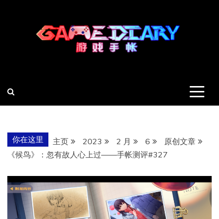
跳
至
内
容
羽风手帐姬
创造最好的内容
你在这里
主页
2023
2 月
6
原创文章
《候鸟》：忽有故人心上过——手帐测评#327