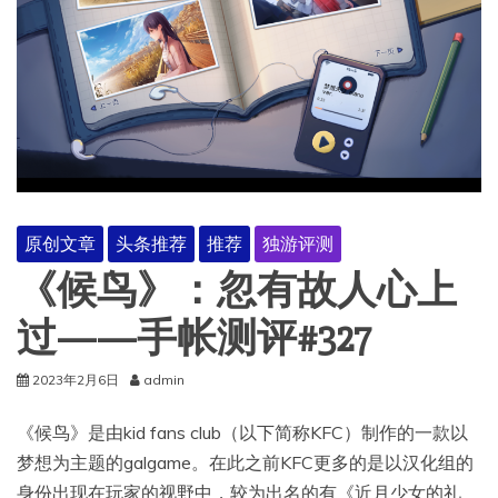
原创文章
头条推荐
推荐
独游评测
《候鸟》：忽有故人心上
过——手帐测评#327
2023年2月6日
admin
《候鸟》是由kid fans club（以下简称KFC）制作的一款以
梦想为主题的galgame。在此之前KFC更多的是以汉化组的
身份出现在玩家的视野中，较为出名的有《近月少女的礼