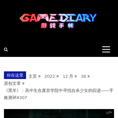
跳
至
内
容
羽风手帐姬
创造最好的内容
你在这里
主页
2022
12 月
16
原创文章
《黑羊》：高中生在废弃学院中寻找自杀少女的踪迹——手
账测评#307