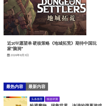
近20W愿望单 硬核策略《地城拓荒》期待中国玩
家“脑洞”
2026年8月3日
最热内容
最新内容
头条推荐
独游评测
躲避魔物，拯救世界，诙谐的弹幕游戏