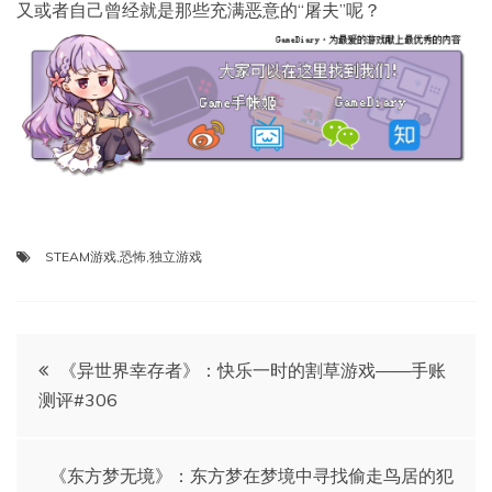
又或者自己曾经就是那些充满恶意的“屠夫”呢？
STEAM游戏
,
恐怖
,
独立游戏
文
《异世界幸存者》：快乐一时的割草游戏——手账
测评#306
章
导
《东方梦无境》：东方梦在梦境中寻找偷走鸟居的犯