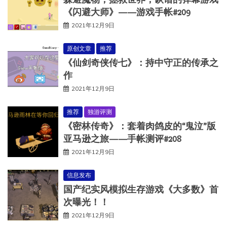
《闪避大师》——游戏手帐#209
2021年12月9日
原创文章
推荐
《仙剑奇侠传七》：持中守正的传承之
作
2021年12月9日
推荐
独游评测
《密林传奇》：套着肉鸽皮的“鬼泣”版
亚马逊之旅——手帐测评#208
2021年12月9日
信息发布
国产纪实风模拟生存游戏《大多数》首
次曝光！！
2021年12月9日