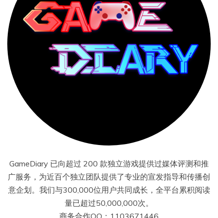
GameDiary 已向超过 200 款独立游戏提供过媒体评测和推
广服务，为近百个独立团队提供了专业的宣发指导和传播创
意企划。我们与300,000位用户共同成长，全平台累积阅读
量已超过50,000,000次。
商务合作QQ：1103671446