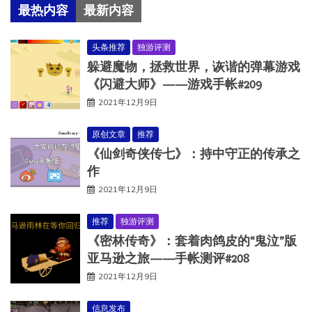
最热内容
最新内容
头条推荐
独游评测
躲避魔物，拯救世界，诙谐的弹幕游戏
《闪避大师》——游戏手帐#209
2021年12月9日
原创文章
推荐
《仙剑奇侠传七》：持中守正的传承之
作
2021年12月9日
推荐
独游评测
《密林传奇》：套着肉鸽皮的“鬼泣”版
亚马逊之旅——手帐测评#208
2021年12月9日
信息发布