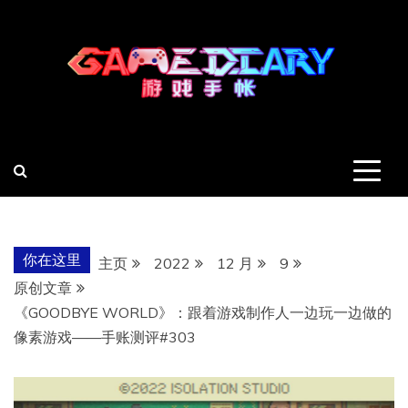
跳
至
内
容
羽风手帐姬
创造最好的内容
你在这里
主页
2022
12 月
9
原创文章
《GOODBYE WORLD》：跟着游戏制作人一边玩一边做的
像素游戏——手账测评#303