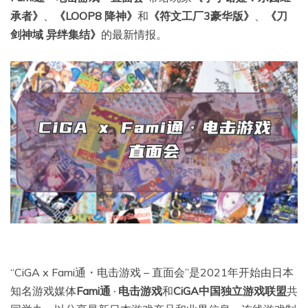
承者》
、
《LOOP8 降神》
和
《符文工厂3豪华版》
、
《刀
剑神域 异绊集结》
的最新情报。
“CiGA x Fami通・电击游戏 – 直面会”是2021年开始由日本
知名游戏媒体
Fami通 · 电击游戏
和
CiGA中国独立游戏联盟
共