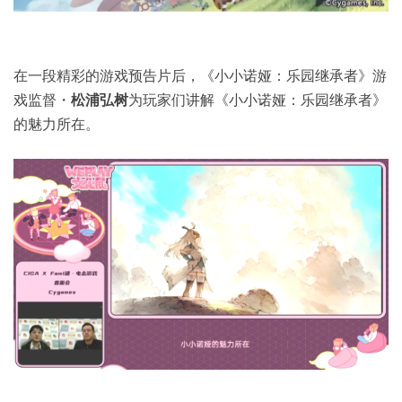
在一段精彩的游戏预告片后，《小小诺娅：乐园继承者》游
戏监督・
松浦弘树
为玩家们讲解《小小诺娅：乐园继承者》
的魅力所在。