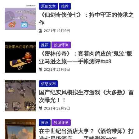
原创文章
推荐
《仙剑奇侠传七》：持中守正的传承之
作
2021年12月9日
推荐
独游评测
《密林传奇》：套着肉鸽皮的“鬼泣”版
亚马逊之旅——手帐测评#208
2021年12月9日
信息发布
国产纪实风模拟生存游戏《大多数》首
次曝光！！
2021年12月9日
推荐
独游评测
在中世纪当酒店大亨？《酒馆带师》打
造七星级酒店——手账测评#207