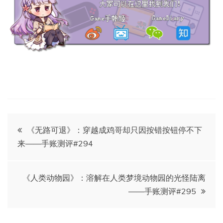
文
《无路可退》：穿越成鸡哥却只因按错按钮停不下
来——手账测评#294
章
导
《人类动物园》：溶解在人类梦境动物园的光怪陆离
——手账测评#295
航