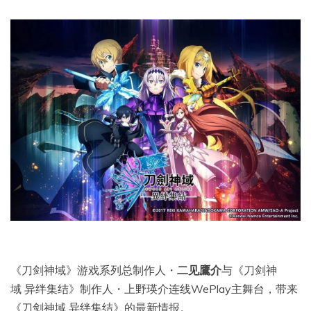
《刀剑神域》游戏系列总制作人・
二见鷹介
与《刀剑神
域 异绊集结》制作人・上野瑛介连线WePlay主舞台，带来
《刀剑神域 异绊集结》的最新情报。