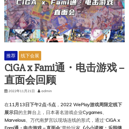
推荐
线下会展
CiGA x Fami通・电击游戏 –
直面会回顾
2022年11月21日
admin
在
11月13日下午2点-5点
，
2022 WePlay游戏周限定线下
展示日
的主舞台上，日本著名游戏企业
Cygames
、
Marvelous
、万代南梦宫以现场连线的形式，通过“
CiGA x
Fami通・电击游戏 – 直面会
”带给玩家
《小小诺娅：乐园继