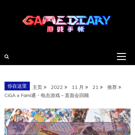
跳
至
内
容
羽风手帐姬
创造最好的内容
你在这里
主页
2022
11 月
21
推荐
CiGA x Fami通・电击游戏 – 直面会回顾