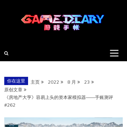
跳
至
内
容
羽风手帐姬
创造最好的内容
你在这里
主页
2022
8 月
23
原创文章
《房地产大亨》容易上头的资本家模拟器——手账测评
#262