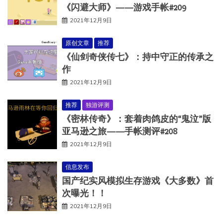
《闪避大师》——游戏手帐#209
2021年12月9日
原创文章
推荐
《仙剑奇侠传七》：持中守正的传承之
作
2021年12月9日
推荐
独游评测
《密林传奇》：套着肉鸽皮的“鬼泣”版
亚马逊之旅——手帐测评#208
2021年12月9日
信息发布
国产纪实风模拟生存游戏《大多数》首
次曝光！！
2021年12月9日