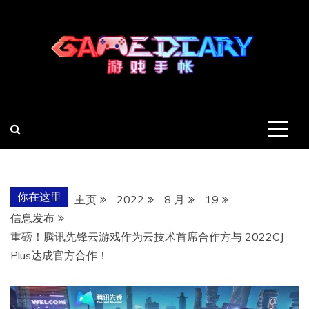
跳
至
内
容
羽风手帐姬
创造最好的内容
你在这里
主页
2022
8 月
19
信息发布
重磅！腾讯先锋云游戏作为云技术首席合作方与 2022CJ
Plus达成官方合作！