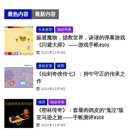
最热内容
最新内容
头条推荐
独游评测
躲避魔物，拯救世界，诙谐的弹幕游戏
《闪避大师》——游戏手帐#209
2021年12月9日
原创文章
推荐
《仙剑奇侠传七》：持中守正的传承之
作
2021年12月9日
推荐
独游评测
《密林传奇》：套着肉鸽皮的“鬼泣”版
亚马逊之旅——手帐测评#208
2021年12月9日