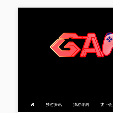
跳
至
内
容
羽风手帐姬
创造最好的内容
独游资讯
独游评测
线下会