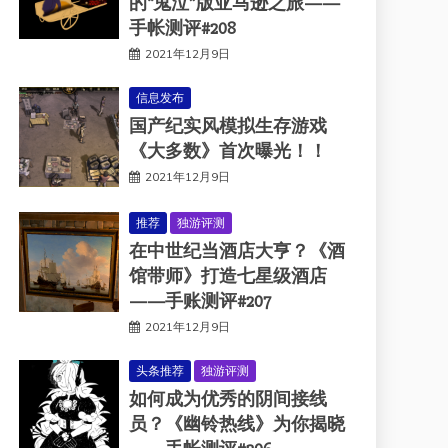
的“鬼泣”版亚马逊之旅——
手帐测评#208
2021年12月9日
信息发布
国产纪实风模拟生存游戏
《大多数》首次曝光！！
2021年12月9日
推荐
独游评测
在中世纪当酒店大亨？《酒
馆带师》打造七星级酒店
——手账测评#207
2021年12月9日
头条推荐
独游评测
如何成为优秀的阴间接线
员？《幽铃热线》为你揭晓