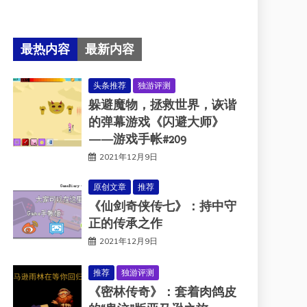
最热内容
最新内容
头条推荐
独游评测
躲避魔物，拯救世界，诙谐
的弹幕游戏《闪避大师》
——游戏手帐#209
2021年12月9日
原创文章
推荐
《仙剑奇侠传七》：持中守
正的传承之作
2021年12月9日
推荐
独游评测
《密林传奇》：套着肉鸽皮