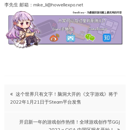
李先生 邮箱：mike_li@howellexpo.net
文
这个世界只有文字！脑洞大开的《文字游戏》将于
2022年1月21日于Steam平台发售
章
导
开启新一年的游戏创作热情！全球游戏创作节GGJ
2022 x CiGA 中国区报名开始！