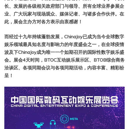
长、发展的各级相关政府部门与领导、所有全球业界参展企
业、广大玩家与现场观众、媒体记者、与诸多合作伙伴。在
此，展会主办方对各方表示由衷感谢！
而经过十九年持续蓬勃发展，ChinaJoy已成为当今全球数字
娱乐领域最具知名度与影响力的年度盛会之一，在全球疫情
波及下ChinaJoy成为唯一一个如期召开的国际性数字娱乐盛
会。展会4天时间，BTOC互动娱乐展示区、BTOB综合商务
洽谈区、各项同期会议与各项同期活动，内容丰富、精彩纷
呈！