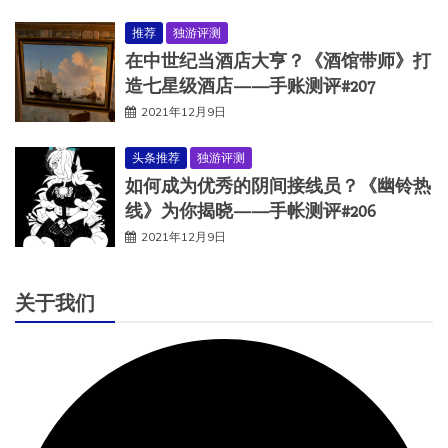
推荐
独游评测
在中世纪当酒店大亨？《酒馆带师》打
造七星级酒店——手账测评#207
2021年12月9日
头条推荐
独游评测
如何成为优秀的阴间接线员？《幽铃热
线》为你揭晓——手帐测评#206
2021年12月9日
关于我们