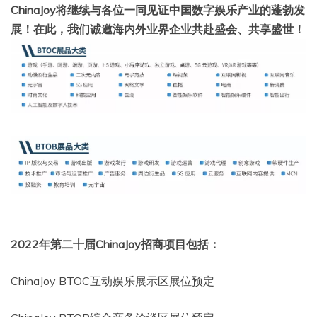
ChinaJoy将继续与各位一同见证中国数字娱乐产业的蓬勃发
展！在此，我们诚邀海内外业界企业共赴盛会、共享盛世！
2022年第二十届ChinaJoy招商项目包括：
ChinaJoy BTOC互动娱乐展示区展位预定