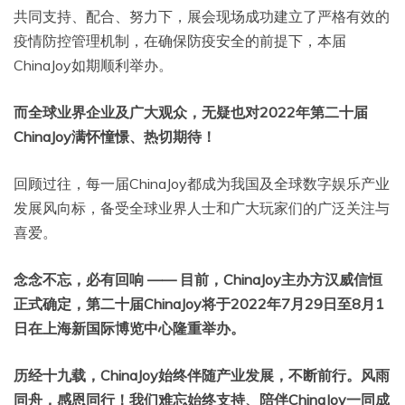
共同支持、配合、努力下，展会现场成功建立了严格有效的
疫情防控管理机制，在确保防疫安全的前提下，本届
ChinaJoy如期顺利举办。
而全球业界企业及广大观众，无疑也对2022年第二十届
ChinaJoy满怀憧憬、热切期待！
回顾过往，每一届ChinaJoy都成为我国及全球数字娱乐产业
发展风向标，备受全球业界人士和广大玩家们的广泛关注与
喜爱。
念念不忘，必有回响 —— 目前，ChinaJoy主办方汉威信恒
正式确定，第二十届ChinaJoy将于2022年7月29日至8月1
日在上海新国际博览中心隆重举办。
历经十九载，ChinaJoy始终伴随产业发展，不断前行。风雨
同舟，感恩同行！我们难忘始终支持、陪伴ChinaJoy一同成