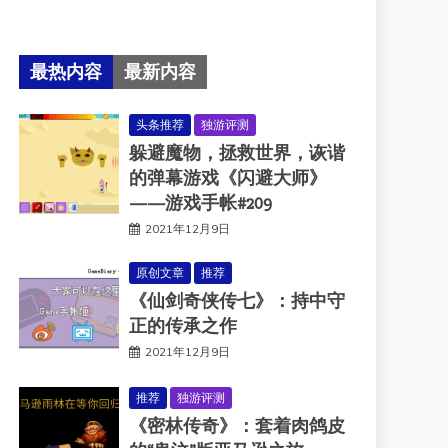
最热内容
最新内容
头条推荐
独游评测
躲避魔物，拯救世界，诙谐
的弹幕游戏《闪避大师》
——游戏手帐#209
2021年12月9日
原创文章
推荐
《仙剑奇侠传七》：持中守
正的传承之作
2021年12月9日
推荐
独游评测
《密林传奇》：套着肉鸽皮