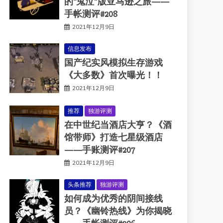
的“鬼泣”版亚马逊之旅——
手帐测评#208
2021年12月9日
信息发布
国产纪实风模拟生存游戏
《大多数》首次曝光！！
2021年12月9日
推荐
独游评测
在中世纪当酒店大亨？《酒
馆带师》打造七星级酒店
——手账测评#207
2021年12月9日
头条推荐
独游评测
如何成为优秀的阴间接线
员？《幽铃热线》为你揭晓