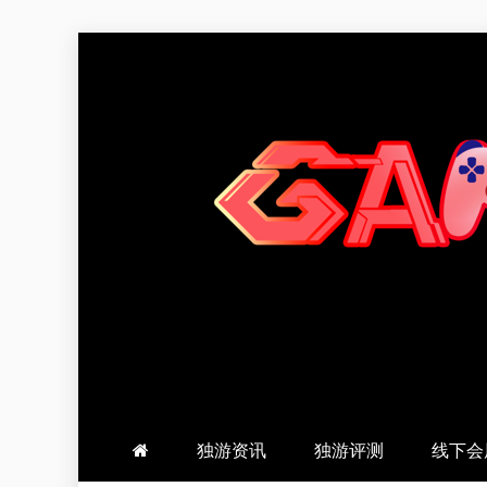
跳
至
内
容
羽风手帐姬
创造最好的内容
独游资讯
独游评测
线下会