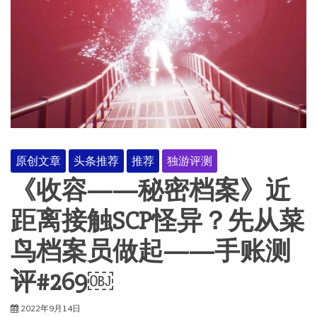
原创文章
头条推荐
推荐
独游评测
《收容——秘密档案》近
距离接触SCP怪异？先从菜
鸟档案员做起——手账测
评#269￼
2022年9月14日