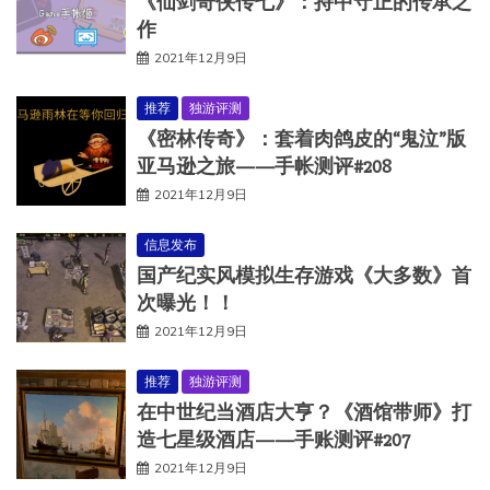
《仙剑奇侠传七》：持中守正的传承之
作
2021年12月9日
推荐
独游评测
《密林传奇》：套着肉鸽皮的“鬼泣”版
亚马逊之旅——手帐测评#208
2021年12月9日
信息发布
国产纪实风模拟生存游戏《大多数》首
次曝光！！
2021年12月9日
推荐
独游评测
在中世纪当酒店大亨？《酒馆带师》打
造七星级酒店——手账测评#207
2021年12月9日