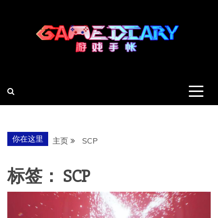
跳
至
内
容
羽风手帐姬
创造最好的内容
你在这里
主页
SCP
标签：
SCP